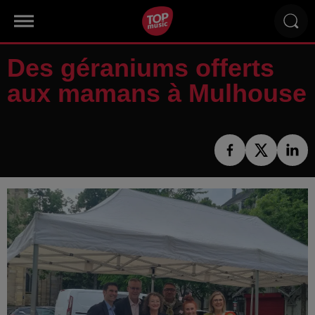
Des géraniums offerts
aux mamans à Mulhouse