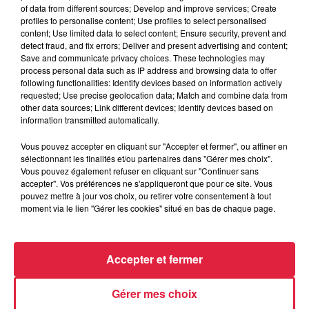
of data from different sources; Develop and improve services; Create
profiles to personalise content; Use profiles to select personalised
content; Use limited data to select content; Ensure security, prevent and
detect fraud, and fix errors; Deliver and present advertising and content;
Save and communicate privacy choices. These technologies may
6 août 2026
process personal data such as IP address and browsing data to offer
Au zoo de Mulhouse : rencontre
following functionalities: Identify devices based on information actively
avec les flamants rouges
requested; Use precise geolocation data; Match and combine data from
other data sources; Link different devices; Identify devices based on
information transmitted automatically.
Vous pouvez accepter en cliquant sur "Accepter et fermer", ou affiner en
sélectionnant les finalités et/ou partenaires dans "Gérer mes choix".
Vous pouvez également refuser en cliquant sur "Continuer sans
accepter". Vos préférences ne s'appliqueront que pour ce site. Vous
À découvrir également
pouvez mettre à jour vos choix, ou retirer votre consentement à tout
moment via le lien "Gérer les cookies" situé en bas de chaque page.
Accepter et fermer
Gérer mes choix