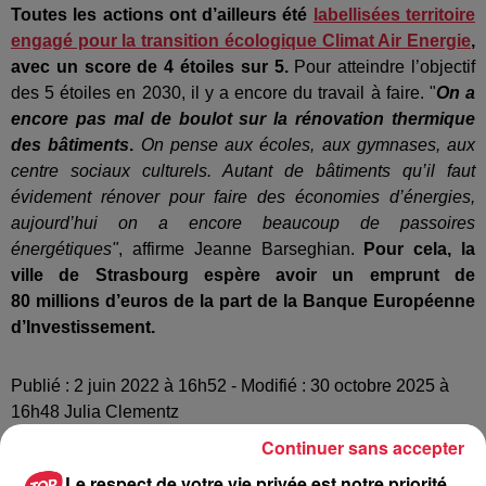
Toutes les actions ont d’ailleurs été
labellisées territoire
engagé pour la transition écologique Climat Air Energie
,
avec un score de 4 étoiles sur 5.
Pour atteindre l’objectif
des 5 étoiles en 2030, il y a encore du travail à faire. "
On a
encore pas mal de boulot sur la rénovation thermique
des bâtiments
.
On pense aux écoles, aux gymnases, aux
centre sociaux culturels. Autant de bâtiments qu’il faut
évidement rénover pour faire des économies d’énergies,
aujourd’hui on a encore beaucoup de passoires
énergétiques"
, affirme Jeanne Barseghian.
Pour cela, la
ville de Strasbourg espère avoir un emprunt de
80 millions d’euros de la part de la Banque Européenne
d’Investissement.
Publié : 2 juin 2022 à 16h52 - Modifié : 30 octobre 2025 à
16h48 Julia Clementz
Continuer sans accepter
Le respect de votre vie privée est notre priorité