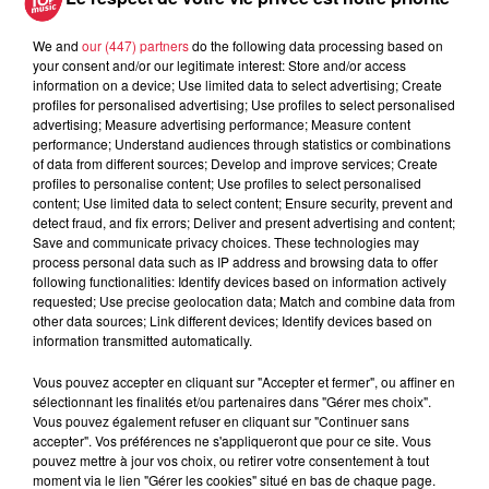
A lire aussi
We and
our (447) partners
do the following data processing based on
your consent and/or our legitimate interest: Store and/or access
information on a device; Use limited data to select advertising; Create
profiles for personalised advertising; Use profiles to select personalised
6 août 2026
advertising; Measure advertising performance; Measure content
À Hoerdt, de l’eau brune sort des
performance; Understand audiences through statistics or combinations
robinets
of data from different sources; Develop and improve services; Create
profiles to personalise content; Use profiles to select personalised
content; Use limited data to select content; Ensure security, prevent and
detect fraud, and fix errors; Deliver and present advertising and content;
Save and communicate privacy choices. These technologies may
6 août 2026
process personal data such as IP address and browsing data to offer
Tags antisémites à Strasbourg :
following functionalities: Identify devices based on information actively
Catherine Trautmann réagit
requested; Use precise geolocation data; Match and combine data from
other data sources; Link different devices; Identify devices based on
information transmitted automatically.
Vous pouvez accepter en cliquant sur "Accepter et fermer", ou affiner en
6 août 2026
sélectionnant les finalités et/ou partenaires dans "Gérer mes choix".
Au zoo de Mulhouse : rencontre
Vous pouvez également refuser en cliquant sur "Continuer sans
avec les flamants rouges
accepter". Vos préférences ne s'appliqueront que pour ce site. Vous
pouvez mettre à jour vos choix, ou retirer votre consentement à tout
moment via le lien "Gérer les cookies" situé en bas de chaque page.