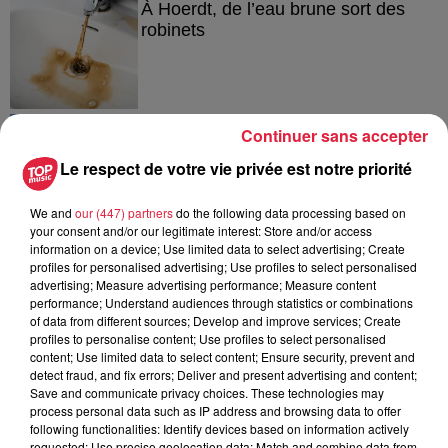
À Hoerdt, de l’eau brune sort des
robinets
6 août 2026
Continuer sans accepter
Tags antisémites à Strasbourg :
Catherine Trautmann réagit
Le respect de votre vie privée est notre priorité
We and
our (447) partners
do the following data processing based on
your consent and/or our legitimate interest: Store and/or access
information on a device; Use limited data to select advertising; Create
6 août 2026
profiles for personalised advertising; Use profiles to select personalised
Au zoo de Mulhouse : rencontre
advertising; Measure advertising performance; Measure content
avec les flamants rouges
performance; Understand audiences through statistics or combinations
of data from different sources; Develop and improve services; Create
profiles to personalise content; Use profiles to select personalised
content; Use limited data to select content; Ensure security, prevent and
detect fraud, and fix errors; Deliver and present advertising and content;
Save and communicate privacy choices. These technologies may
process personal data such as IP address and browsing data to offer
following functionalities: Identify devices based on information actively
À découvrir également
requested; Use precise geolocation data; Match and combine data from