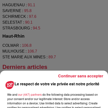
HAGUENAU
:
91.1
SAVERNE
:
95.8
SCHIRMECK
:
97.6
SELESTAT
:
90.1
STRASBOURG
:
94.5
Haut-Rhin
COLMAR
:
106.8
MULHOUSE
:
106.7
STE MARIE AUX MINES
:
89.7
Derniers articles
Continuer sans accepter
Le respect de votre vie privée est notre priorité
We and
our (447) partners
do the following data processing based on
your consent and/or our legitimate interest: Store and/or access
information on a device; Use limited data to select advertising; Create
profiles for personalised advertising; Use profiles to select personalised