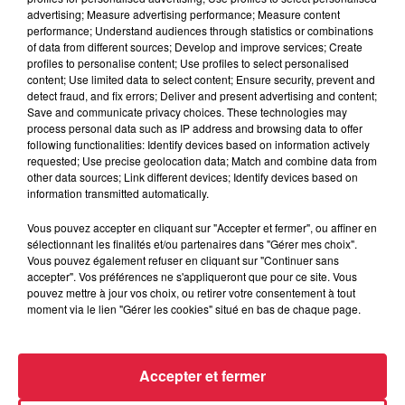
advertising; Measure advertising performance; Measure content
performance; Understand audiences through statistics or combinations
of data from different sources; Develop and improve services; Create
profiles to personalise content; Use profiles to select personalised
content; Use limited data to select content; Ensure security, prevent and
detect fraud, and fix errors; Deliver and present advertising and content;
Save and communicate privacy choices. These technologies may
process personal data such as IP address and browsing data to offer
following functionalities: Identify devices based on information actively
requested; Use precise geolocation data; Match and combine data from
other data sources; Link different devices; Identify devices based on
information transmitted automatically.
6 août 2026
À Hoerdt, de l’eau brune sort des robinets
Vous pouvez accepter en cliquant sur "Accepter et fermer", ou affiner en
Depuis plusieurs jours, des habitants de Hoerdt ont vu de
sélectionnant les finalités et/ou partenaires dans "Gérer mes choix".
l’eau brune s’écouler de leurs robinets. Face aux
Vous pouvez également refuser en cliquant sur "Continuer sans
accepter". Vos préférences ne s'appliqueront que pour ce site. Vous
nombreuses interrogations, la municipalité a pris...
pouvez mettre à jour vos choix, ou retirer votre consentement à tout
moment via le lien "Gérer les cookies" situé en bas de chaque page.
Accepter et fermer