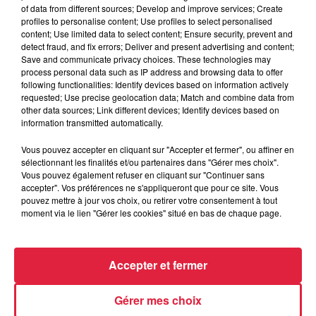
of data from different sources; Develop and improve services; Create
profiles to personalise content; Use profiles to select personalised
content; Use limited data to select content; Ensure security, prevent and
detect fraud, and fix errors; Deliver and present advertising and content;
Save and communicate privacy choices. These technologies may
6 août 2026
process personal data such as IP address and browsing data to offer
Au zoo de Mulhouse : rencontre
following functionalities: Identify devices based on information actively
avec les flamants rouges
requested; Use precise geolocation data; Match and combine data from
other data sources; Link different devices; Identify devices based on
information transmitted automatically.
Vous pouvez accepter en cliquant sur "Accepter et fermer", ou affiner en
sélectionnant les finalités et/ou partenaires dans "Gérer mes choix".
Vous pouvez également refuser en cliquant sur "Continuer sans
accepter". Vos préférences ne s'appliqueront que pour ce site. Vous
À découvrir également
pouvez mettre à jour vos choix, ou retirer votre consentement à tout
moment via le lien "Gérer les cookies" situé en bas de chaque page.
Accepter et fermer
Gérer mes choix