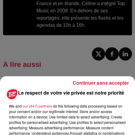
France et en Irlande, Céline a intégré Top
Music en 2008. En-dehors de ses
reportages, elle présente les flashs et les
agendas de 10h à 16h.
A lire aussi
6 août 2026
Continuer sans accepter
À Hoerdt, de l’eau brune sort des
Le respect de votre vie privée est notre priorité
robinets
We and
our (447) partners
do the following data processing based on
your consent and/or our legitimate interest: Store and/or access
information on a device; Use limited data to select advertising; Create
6 août 2026
profiles for personalised advertising; Use profiles to select personalised
Tags antisémites à Strasbourg :
advertising; Measure advertising performance; Measure content
Catherine Trautmann réagit
performance; Understand audiences through statistics or combinations