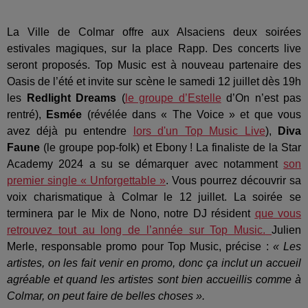
La Ville de Colmar offre aux Alsaciens deux soirées
estivales magiques, sur la place Rapp. Des concerts live
seront proposés. Top Music est à nouveau partenaire des
Oasis de l’été et invite sur scène le samedi 12 juillet dès 19h
les
Redlight Dreams
(
le groupe d’Estelle
d’On n’est pas
rentré),
Esmée
(révélée dans « The Voice » et que vous
avez déjà pu entendre
lors d'un Top Music Live
),
Diva
Faune
(le groupe pop-folk) et Ebony ! La finaliste de la Star
Academy 2024 a su se démarquer avec notamment
son
premier single « Unforgettable »
. Vous pourrez découvrir sa
voix charismatique à Colmar le 12 juillet. La soirée se
terminera par le Mix de Nono, notre DJ résident
que vous
retrouvez tout au long de l’année sur Top Music.
Julien
Merle, responsable promo pour Top Music, précise :
« Les
artistes, on les fait venir en promo, donc ça inclut un accueil
agréable et quand les artistes sont bien accueillis comme à
Colmar, on peut faire de belles choses ».