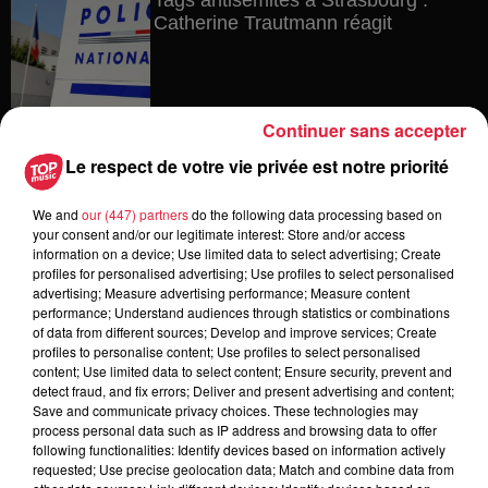
Catherine Trautmann réagit
6 août 2026
Continuer sans accepter
Au zoo de Mulhouse : rencontre
Le respect de votre vie privée est notre priorité
avec les flamants rouges
We and
our (447) partners
do the following data processing based on
your consent and/or our legitimate interest: Store and/or access
information on a device; Use limited data to select advertising; Create
6 août 2026
profiles for personalised advertising; Use profiles to select personalised
Les dernières infos sur la venue du
advertising; Measure advertising performance; Measure content
performance; Understand audiences through statistics or combinations
pape à Metz en septembre
of data from different sources; Develop and improve services; Create
profiles to personalise content; Use profiles to select personalised
content; Use limited data to select content; Ensure security, prevent and
detect fraud, and fix errors; Deliver and present advertising and content;
Save and communicate privacy choices. These technologies may
5 août 2026
process personal data such as IP address and browsing data to offer
Europa-Park : des précisons sur
following functionalities: Identify devices based on information actively
l’après Euro-Mir
requested; Use precise geolocation data; Match and combine data from