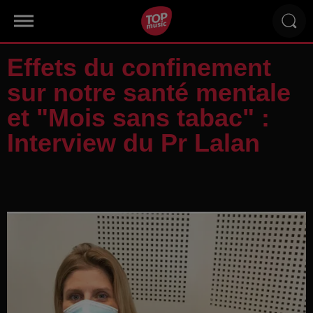
Effets du confinement
sur notre santé mentale
et "Mois sans tabac" :
Interview du Pr Lalan