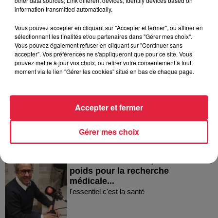
other data sources; Link different devices; Identify devices based on
information transmitted automatically.
Vous pouvez accepter en cliquant sur "Accepter et fermer", ou affiner en
sélectionnant les finalités et/ou partenaires dans "Gérer mes choix".
Vous pouvez également refuser en cliquant sur "Continuer sans
accepter". Vos préférences ne s'appliqueront que pour ce site. Vous
pouvez mettre à jour vos choix, ou retirer votre consentement à tout
Dans la même série
moment via le lien "Gérer les cookies" situé en bas de chaque page.
L’Alsace et le Nord Ouest de la
France sont plus
Accepter et fermer
particulièrement...
l'essentiel c'est la santé
Gérer mes choix
La Fondation Force, un soutien de
poids pour la recherche
médicale...
l'essentiel c'est la santé