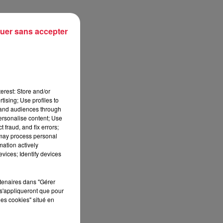
se
uer sans accepter
erest: Store and/or
tising; Use profiles to
tand audiences through
personalise content; Use
 fraud, and fix errors;
 may process personal
mation actively
vices; Identify devices
de
rtenaires dans "Gérer
s'appliqueront que pour
les cookies" situé en