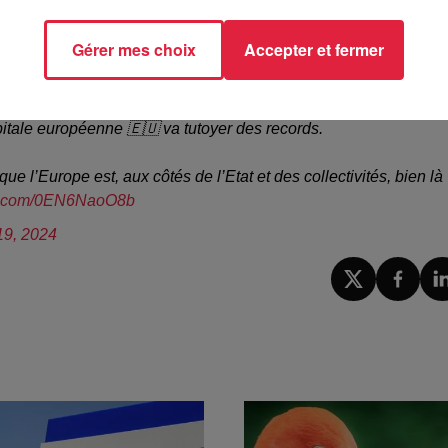
Gérer mes choix
Accepter et fermer
à 14h44 Jade Poncet
itale européenne 🇪🇺 va tutoyer des records.
ue l’Europe est, aux côtés de l’Etat et des collectivités, bien là
ter.com/0EN6NaoO8b
 19, 2024