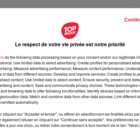
zième contrat triennal
en 2021. Cette année, le Chef de l’État 
sola
,
présidente du Parlement européen
pour signer la
Contin
u pour un budget de
189 millions d’euros
, ce
quinzième contrat
utenir le statut de «
capitale européenne
» que détient
nt souhaite que le
Parlement européen
reste dans la ville
Le respect de votre vie privée est notre priorité
 l’occasion, le président de la République rencontrera des
t Bourgogne Rhône Alpes) pour répondre à leurs questions sur
ers
do the following data processing based on your consent and/or our legitimate int
device; Use limited data to select advertising; Create profiles for personalised adver
vertising; Measure advertising performance; Measure content performance; Unders
ns of data from different sources; Develop and improve services; Create profiles to 
alised content; Use limited data to select content; Ensure security, prevent and detect
40 ans
. D’une durée de
trois ans
, il est
financé par l’État et les
ertising and content; Save and communicate privacy choices. These technologies
and browsing data to offer following functionalities: Identify devices based on infor
rasbourg. Des fonds sont alors débloqués pour la ville
eolocation data; Match and combine data from other data sources; Link different de
amment grâce aux
institutions
qu’elle porte. Sur les trois années 
nsmitted automatically.
êmes divisés en deux priorités :
cliquant sur "Accepter et fermer", ou affiner en sélectionnant les finalités et/ou pa
modale de Strasbourg
, densifier la
présence d’institutions
et
 également refuser en cliquant sur "Continuer sans accepter". Vos préférences ne 
tre à jour vos choix, ou retirer votre consentement à tout moment via le lien "Gérer 
, capitale européenne.