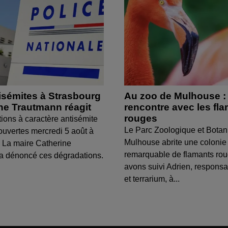
isémites à Strasbourg
Au zoo de Mulhouse :
ine Trautmann réagit
rencontre avec les fl
rouges
tions à caractère antisémite
Le Parc Zoologique et Botan
ouvertes mercredi 5 août à
Mulhouse abrite une colonie
 La maire Catherine
remarquable de flamants ro
a dénoncé ces dégradations.
avons suivi Adrien, respons
et terrarium, à...