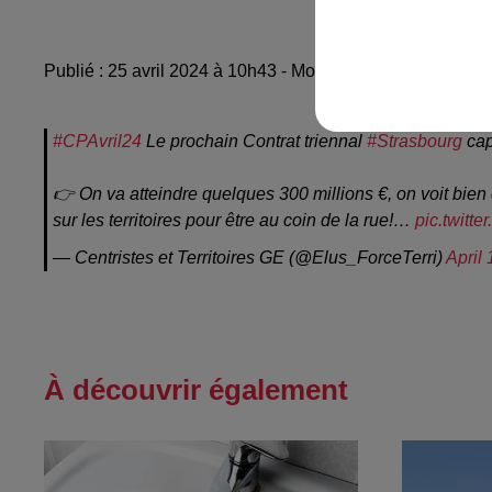
Publié : 25 avril 2024 à 10h43 - Modifié : 26 avril 2024 
#CPAvril24
Le prochain Contrat triennal
#Strasbourg
cap
👉 On va atteindre quelques 300 millions €, on voit bien q
sur les territoires pour être au coin de la rue!…
pic.twit
— Centristes et Territoires GE (@Elus_ForceTerri)
April
À découvrir également