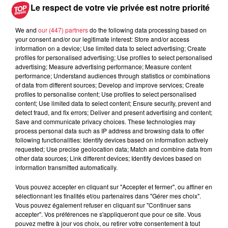
Le respect de votre vie privée est notre priorité
We and
our (447) partners
do the following data processing based on
A lire aussi
your consent and/or our legitimate interest: Store and/or access
information on a device; Use limited data to select advertising; Create
profiles for personalised advertising; Use profiles to select personalised
advertising; Measure advertising performance; Measure content
6 août 2026
À Hoerdt, de l’eau brune sort des
performance; Understand audiences through statistics or combinations
of data from different sources; Develop and improve services; Create
robinets
profiles to personalise content; Use profiles to select personalised
content; Use limited data to select content; Ensure security, prevent and
detect fraud, and fix errors; Deliver and present advertising and content;
Save and communicate privacy choices. These technologies may
process personal data such as IP address and browsing data to offer
6 août 2026
following functionalities: Identify devices based on information actively
Tags antisémites à Strasbourg :
requested; Use precise geolocation data; Match and combine data from
Catherine Trautmann réagit
other data sources; Link different devices; Identify devices based on
information transmitted automatically.
Vous pouvez accepter en cliquant sur "Accepter et fermer", ou affiner en
sélectionnant les finalités et/ou partenaires dans "Gérer mes choix".
6 août 2026
Vous pouvez également refuser en cliquant sur "Continuer sans
Au zoo de Mulhouse : rencontre
accepter". Vos préférences ne s'appliqueront que pour ce site. Vous
avec les flamants rouges
pouvez mettre à jour vos choix, ou retirer votre consentement à tout