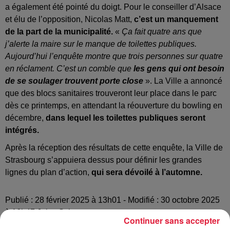
a également été pointé du doigt. Pour le conseiller d’Alsace
et élu de l’opposition, Nicolas Matt,
c’est un manquement
de la part de la municipalité.
«
Ça fait quatre ans que
j’alerte la maire sur le manque de toilettes publiques.
Aujourd’hui l’enquête montre que trois personnes sur quatre
en réclament. C’est un comble que
les gens qui ont besoin
de se soulager trouvent porte close
». La Ville a annoncé
que des blocs sanitaires trouveront leur place dans le parc
dès ce printemps, en attendant la réouverture du bowling en
décembre,
dans lequel les toilettes publiques seront
intégrés.
Après la réception des résultats de cette enquête, la Ville de
Strasbourg s’appuiera dessus pour définir les grandes
lignes du plan d’action,
qui sera dévoilé à l’automne.
Publié : 28 février 2025 à 13h01 - Modifié : 30 octobre 2025
à 16h47 Jules Scheuer
Continuer sans accepter