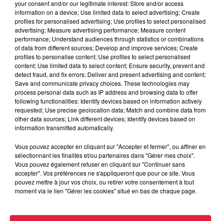
your consent and/or our legitimate interest: Store and/or access
information on a device; Use limited data to select advertising; Create
VISITEZ DES MINES PENDANT CES VACANCES DE
profiles for personalised advertising; Use profiles to select personalised
NOËL
advertising; Measure advertising performance; Measure content
performance; Understand audiences through statistics or combinations
EUROPA-PARK PROPOSE UN BILLET "SOIRÉE" POUR
of data from different sources; Develop and improve services; Create
PROFITER DES ILLUMINATIONS DE NOËL
profiles to personalise content; Use profiles to select personalised
content; Use limited data to select content; Ensure security, prevent and
detect fraud, and fix errors; Deliver and present advertising and content;
Save and communicate privacy choices. These technologies may
process personal data such as IP address and browsing data to offer
following functionalities: Identify devices based on information actively
requested; Use precise geolocation data; Match and combine data from
other data sources; Link different devices; Identify devices based on
Publié : 22 décembre 2021 à 15h24 - Modifié : 30 octobre
information transmitted automatically.
2025 à 16h48 Céline Rinckel
Vous pouvez accepter en cliquant sur "Accepter et fermer", ou affiner en
sélectionnant les finalités et/ou partenaires dans "Gérer mes choix".
Vous pouvez également refuser en cliquant sur "Continuer sans
accepter". Vos préférences ne s'appliqueront que pour ce site. Vous
pouvez mettre à jour vos choix, ou retirer votre consentement à tout
A lire aussi
moment via le lien "Gérer les cookies" situé en bas de chaque page.
6 août 2026