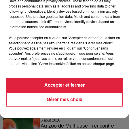
Save and communicate privacy choices. These technologies may
process personal data such as IP address and browsing data to offer
following functionalities: Identify devices based on information actively
requested; Use precise geolocation data; Match and combine data from
other data sources; Link different devices; Identify devices based on
A lire aussi
information transmitted automatically.
Vous pouvez accepter en cliquant sur "Accepter et fermer", ou affiner en
sélectionnant les finalités et/ou partenaires dans "Gérer mes choix".
6 août 2026
Vous pouvez également refuser en cliquant sur "Continuer sans
À Hoerdt, de l’eau brune sort des
accepter". Vos préférences ne s'appliqueront que pour ce site. Vous
robinets
pouvez mettre à jour vos choix, ou retirer votre consentement à tout
moment via le lien "Gérer les cookies" situé en bas de chaque page.
6 août 2026
Accepter et fermer
Tags antisémites à Strasbourg :
Catherine Trautmann réagit
Gérer mes choix
6 août 2026
Au zoo de Mulhouse : rencontre