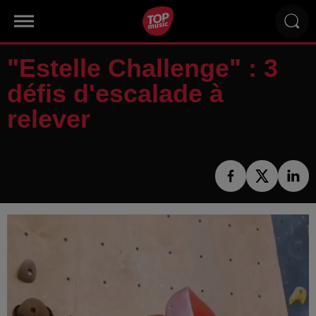
"Estelle Challenge" : 3
défis d'escalade à
relever