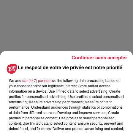
Continuer sans accepter
________________________________________________
Le respect de votre vie privée est notre priorité
A lire également :
Estelle Challenge : spa, maillot de bain et petits canards
We and
our (447) partners
do the following data processing based on
your consent and/or our legitimate interest: Store and/or access
L'omelette 2 étoiles avec Olivier Nasti
information on a device; Use limited data to select advertising; Create
profiles for personalised advertising; Use profiles to select personalised
Charly et Estelle s'aventurent dans la forêt interdite de
advertising; Measure advertising performance; Measure content
Harry Potter à Bruxelles
performance; Understand audiences through statistics or combinations
of data from different sources; Develop and improve services; Create
profiles to personalise content; Use profiles to select personalised
Publié : 17 mars 2023 à 7h18 - Modifié : 17 mars 2023 à
content; Use limited data to select content; Ensure security, prevent and
detect fraud, and fix errors; Deliver and present advertising and content;
8h54 Rédaction Top Music