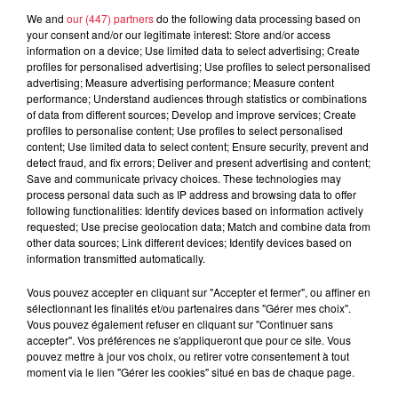
We and
our (447) partners
do the following data processing based on
your consent and/or our legitimate interest: Store and/or access
6 août 2026
information on a device; Use limited data to select advertising; Create
À Hoerdt, de l’eau brune sort des
profiles for personalised advertising; Use profiles to select personalised
advertising; Measure advertising performance; Measure content
robinets
performance; Understand audiences through statistics or combinations
of data from different sources; Develop and improve services; Create
profiles to personalise content; Use profiles to select personalised
content; Use limited data to select content; Ensure security, prevent and
detect fraud, and fix errors; Deliver and present advertising and content;
6 août 2026
Save and communicate privacy choices. These technologies may
Tags antisémites à Strasbourg :
process personal data such as IP address and browsing data to offer
Catherine Trautmann réagit
following functionalities: Identify devices based on information actively
requested; Use precise geolocation data; Match and combine data from
other data sources; Link different devices; Identify devices based on
information transmitted automatically.
6 août 2026
Vous pouvez accepter en cliquant sur "Accepter et fermer", ou affiner en
Au zoo de Mulhouse : rencontre
sélectionnant les finalités et/ou partenaires dans "Gérer mes choix".
avec les flamants rouges
Vous pouvez également refuser en cliquant sur "Continuer sans
accepter". Vos préférences ne s'appliqueront que pour ce site. Vous
pouvez mettre à jour vos choix, ou retirer votre consentement à tout
moment via le lien "Gérer les cookies" situé en bas de chaque page.