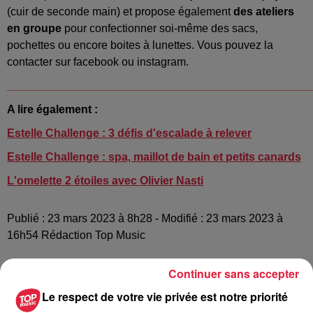
(cuir de seconde main) et propose également
des ateliers
en groupe
pour confectionner soi-même des sacs,
pochettes ou encore boites à lunettes. Vous pouvez la
contacter sur facebook ou instagram.
________________________________________________
A lire également :
Estelle Challenge : 3 défis d'escalade à relever
Estelle Challenge : spa, maillot de bain et petits canards
L'omelette 2 étoiles avec Olivier Nasti
Publié : 23 mars 2023 à 8h28 - Modifié : 23 mars 2023 à
16h54 Rédaction Top Music
Continuer sans accepter
Le respect de votre vie privée est notre priorité
A lire aussi