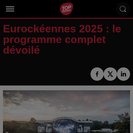
Eurockéennes 2025 : le
programme complet
dévoilé