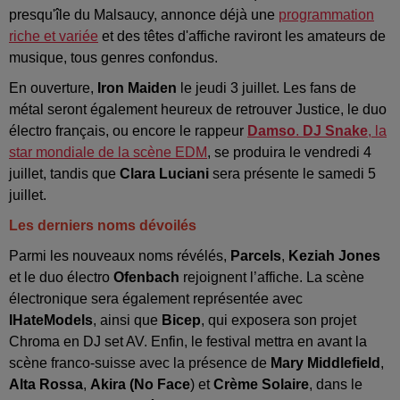
presqu'île du Malsaucy, annonce déjà une
programmation
riche et variée
et des têtes d'affiche raviront les amateurs de
musique, tous genres confondus.
En ouverture,
Iron Maiden
le jeudi 3 juillet. Les fans de
métal seront également heureux de retrouver Justice, le duo
électro français, ou encore le rappeur
Damso
.
DJ Snake
, la
star mondiale de la scène EDM
, se produira le vendredi 4
juillet, tandis que
Clara Luciani
sera présente le samedi 5
juillet.
Les derniers noms dévoilés
Parmi les nouveaux noms révélés,
Parcels
,
Keziah Jones
et le duo électro
Ofenbach
rejoignent l’affiche. La scène
électronique sera également représentée avec
IHateModels
, ainsi que
Bicep
, qui exposera son projet
Chroma en DJ set AV. Enfin, le festival mettra en avant la
scène franco-suisse avec la présence de
Mary Middlefield
,
Alta Rossa
,
Akira (No Face
) et
Crème Solaire
, dans le