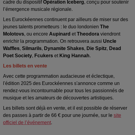
cadre du dispositif
Opération Iceberg
, conçu pour soutenir
l’émergence musicale régionale.
Les Eurockéennes continuent par ailleurs de miser sur des
jeunes talents prometteurs : le duo londonien
The
Molotovs
, ou encore
Aupinard
et
Theodora
viendront
enrichir la programmation. On retrouvera aussi
Uncle
Waffles
,
Silmarils
,
Dynamite Shakes
,
Die Spitz
,
Dead
Poet Society
,
Fcukers
et
King Hannah
.
Les billets en vente
Avec cette programmation audacieuse et éclectique,
l'édition 2025 des Eurockéennes s'annonce comme un
rendez-vous incontournable pour tous les passionnés de
musique et les amateurs de découvertes artistiques.
Les billets sont déjà en vente, et il est possible de réserver
des passes à partir de 66 € pour une journée, sur le
site
officiel de l’événement
.