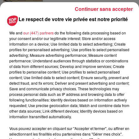
4 août 2026
Continuer sans accepter
Bischheim : disparition d’une
Le respect de votre vie privée est notre priorité
adolescente de 16 ans
We and
our (447) partners
do the following data processing based on
your consent and/or our legitimate interest: Store and/or access
information on a device; Use limited data to select advertising; Create
profiles for personalised advertising; Use profiles to select personalised
advertising; Measure advertising performance; Measure content
performance; Understand audiences through statistics or combinations
À découvrir également
of data from different sources; Develop and improve services; Create
profiles to personalise content; Use profiles to select personalised
content; Use limited data to select content; Ensure security, prevent and
detect fraud, and fix errors; Deliver and present advertising and content;
Save and communicate privacy choices. These technologies may
process personal data such as IP address and browsing data to offer
following functionalities: Identify devices based on information actively
requested; Use precise geolocation data; Match and combine data from
other data sources; Link different devices; Identify devices based on
information transmitted automatically.
Vous pouvez accepter en cliquant sur "Accepter et fermer", ou affiner en
sélectionnant les finalités et/ou partenaires dans "Gérer mes choix".