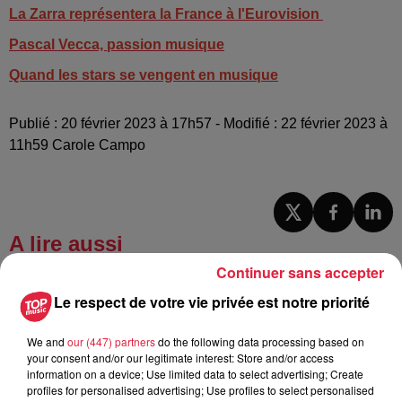
La Zarra représentera la France à l'Eurovision
Pascal Vecca, passion musique
Quand les stars se vengent en musique
Publié : 20 février 2023 à 17h57 - Modifié : 22 février 2023 à
11h59 Carole Campo
A lire aussi
Continuer sans accepter
6 août 2026
Le respect de votre vie privée est notre priorité
À Hoerdt, de l’eau brune sort des
robinets
We and
our (447) partners
do the following data processing based on
your consent and/or our legitimate interest: Store and/or access
information on a device; Use limited data to select advertising; Create
profiles for personalised advertising; Use profiles to select personalised