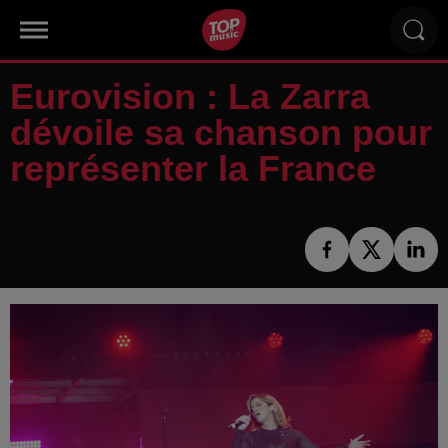
Eurovision : La Zarra
dévoile sa chanson pour
représenter la France