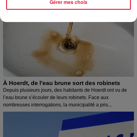
Gérer mes choix
À Hoerdt, de l’eau brune sort des robinets
Depuis plusieurs jours, des habitants de Hoerdt ont vu de
l’eau brune s’écouler de leurs robinets. Face aux
nombreuses interrogations, la municipalité a pris...