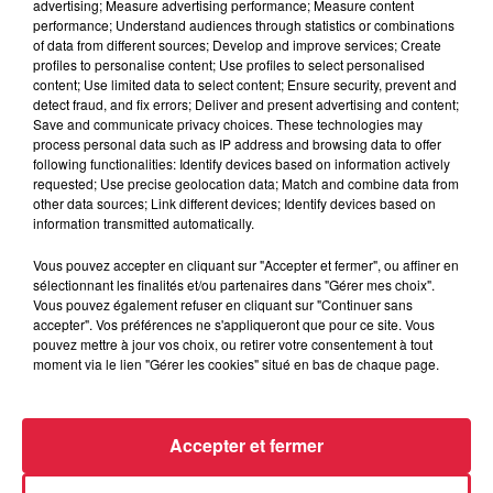
advertising; Measure advertising performance; Measure content
6 août 2026
performance; Understand audiences through statistics or combinations
Tags antisémites à Strasbourg :
of data from different sources; Develop and improve services; Create
Catherine Trautmann réagit
profiles to personalise content; Use profiles to select personalised
content; Use limited data to select content; Ensure security, prevent and
detect fraud, and fix errors; Deliver and present advertising and content;
Save and communicate privacy choices. These technologies may
process personal data such as IP address and browsing data to offer
6 août 2026
following functionalities: Identify devices based on information actively
Au zoo de Mulhouse : rencontre
requested; Use precise geolocation data; Match and combine data from
avec les flamants rouges
other data sources; Link different devices; Identify devices based on
information transmitted automatically.
Vous pouvez accepter en cliquant sur "Accepter et fermer", ou affiner en
sélectionnant les finalités et/ou partenaires dans "Gérer mes choix".
Vous pouvez également refuser en cliquant sur "Continuer sans
accepter". Vos préférences ne s'appliqueront que pour ce site. Vous
pouvez mettre à jour vos choix, ou retirer votre consentement à tout
À découvrir également
moment via le lien "Gérer les cookies" situé en bas de chaque page.
Accepter et fermer