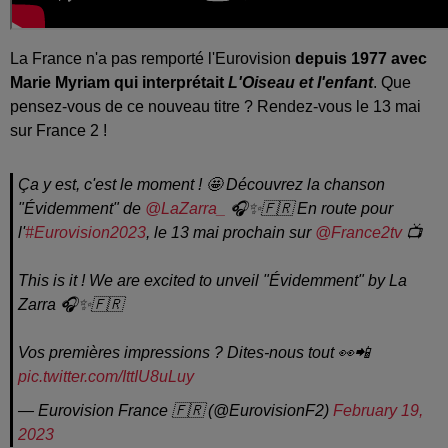
La France n'a pas remporté l'Eurovision
depuis 1977 avec
Marie Myriam qui interprétait
L'Oiseau et l'enfant
. Que
pensez-vous de ce nouveau titre ? Rendez-vous le 13 mai
sur France 2 !
Ça y est, c'est le moment ! 🤩 Découvrez la chanson
"Évidemment" de
@LaZarra_
🎧✨🇫🇷 En route pour
l'
#Eurovision2023
, le 13 mai prochain sur
@France2tv
📺
This is it ! We are excited to unveil "Évidemment" by La
Zarra 🎧✨🇫🇷
Vos premières impressions ? Dites-nous tout 👀📲
pic.twitter.com/IttIU8uLuy
— Eurovision France 🇫🇷 (@EurovisionF2)
February 19,
2023