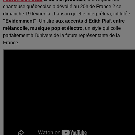
chanteuse québecoise a dévoilé au 20h de France 2 ce
dimanche 19 février la chanson qu'elle interprétera, intitulée
"Evidemment"
. Un titre
aux accents d'Edith Piaf, entre
mélancolie, musique pop et électro
, un style qui colle
parfaitement à l'univers de la future représentante de la
France.