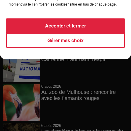
moment via le lien "Gérer les cookies" situé en bas de chaque page.
6 août 2026
À Hoerdt, de l’eau brune sort des
robinets
Accepter et fermer
Gérer mes choix
6 août 2026
Tags antisémites à Strasbourg :
Catherine Trautmann réagit
6 août 2026
Au zoo de Mulhouse : rencontre
avec les flamants rouges
6 août 2026