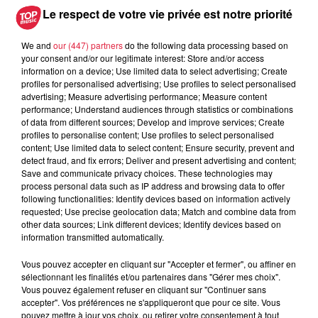
d'état.
Le respect de votre vie privée est notre priorité
> Être rassuré, car Il existe
des normes européennes
qui
We and
our (447) partners
do the following data processing based on
sont respectées
your consent and/or our legitimate interest: Store and/or access
> Pour concevoir votre habitat plus sereinement par rapport
information on a device; Use limited data to select advertising; Create
aux ondes électromagnétiques, rapprochez-vous de
profiles for personalised advertising; Use profiles to select personalised
advertising; Measure advertising performance; Measure content
professionnels sensibles à cette problèmatique.
performance; Understand audiences through statistics or combinations
of data from different sources; Develop and improve services; Create
profiles to personalise content; Use profiles to select personalised
N'hésitez pas à poser vos questions sur IGLOO on Air
content; Use limited data to select content; Ensure security, prevent and
detect fraud, and fix errors; Deliver and present advertising and content;
Les Infos Habitat avec Trianon Résidences
Save and communicate privacy choices. These technologies may
process personal data such as IP address and browsing data to offer
following functionalities: Identify devices based on information actively
requested; Use precise geolocation data; Match and combine data from
other data sources; Link different devices; Identify devices based on
information transmitted automatically.
Vous pouvez accepter en cliquant sur "Accepter et fermer", ou affiner en
sélectionnant les finalités et/ou partenaires dans "Gérer mes choix".
Vous pouvez également refuser en cliquant sur "Continuer sans
Toute l'actu
accepter". Vos préférences ne s'appliqueront que pour ce site. Vous
pouvez mettre à jour vos choix, ou retirer votre consentement à tout