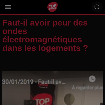
Faut-il avoir peur des
ondes
électromagnétiques
dans les logements ?