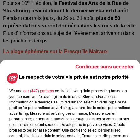
ème
Pour sa 10
édition,
le Festival des Arts de la Rue de
Strasbourg revient durant le dernier week-end d’août.
Pendant ces trois jours, du 29 au 31 août,
plus de 50
représentations seront données dans les rues de la ville
.
Plus d’informations au sujet de l’évènement arriveront dans
les prochains temps.
La plage éphémère sur la Presqu’île Malraux
Du 5 juillet au 31 août,
la plage éphémère signe son
Continuer sans accepter
retour sur la Presqu’île Malraux
. Elle sera en accès libre
Le respect de votre vie privée est notre priorité
tous les jours, de 8h à minuit.
La base nautique, qui
accueille pédalos et kayaks, reviendra également
tous
We and
our (447) partners
do the following data processing based on
les après-midis de l’été.
your consent and/or our legitimate interest: Store and/or access
information on a device; Use limited data to select advertising; Create
profiles for personalised advertising; Use profiles to select personalised
Publié : 28 mai 2025 à 12h55 - Modifié : 30 octobre 2025 à
advertising; Measure advertising performance; Measure content
16h48
performance; Understand audiences through statistics or combinations
of data from different sources; Develop and improve services; Create
Jules Scheuer
profiles to personalise content; Use profiles to select personalised
content; Use limited data to select content; Ensure security, prevent and