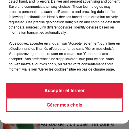
detect fraud, and fix errors; Deliver and present advertising and content;
Save and communicate privacy choices. These technologies may
process personal data such as IP address and browsing data to offer
following functionalities: Identify devices based on information actively
requested; Use precise geolocation data; Match and combine data from
A lire aussi
other data sources; Link different devices; Identify devices based on
information transmitted automatically.
6 août 2026
Vous pouvez accepter en cliquant sur "Accepter et fermer", ou affiner en
À Hoerdt, de l’eau brune sort des
sélectionnant les finalités et/ou partenaires dans "Gérer mes choix".
robinets
Vous pouvez également refuser en cliquant sur "Continuer sans
accepter". Vos préférences ne s'appliqueront que pour ce site. Vous
pouvez mettre à jour vos choix, ou retirer votre consentement à tout
moment via le lien "Gérer les cookies" situé en bas de chaque page.
6 août 2026
Tags antisémites à Strasbourg :
Accepter et fermer
Catherine Trautmann réagit
Gérer mes choix
6 août 2026
Au zoo de Mulhouse : rencontre