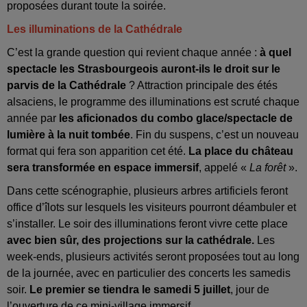
proposées durant toute la soirée.
Les illuminations de la Cathédrale
C’est la grande question qui revient chaque année :
à quel
spectacle les Strasbourgeois auront-ils le droit sur le
parvis de la Cathédrale
? Attraction principale des étés
alsaciens, le programme des illuminations est scruté chaque
année par
les aficionados du combo glace/spectacle de
lumière à la nuit tombée
. Fin du suspens, c’est un nouveau
format qui fera son apparition cet été.
La place du château
sera transformée en espace immersif
, appelé «
La forêt
».
Dans cette scénographie, plusieurs arbres artificiels feront
office d’îlots sur lesquels les visiteurs pourront déambuler et
s’installer. Le soir des illuminations feront vivre cette place
avec bien sûr, des projections sur la cathédrale.
Les
week-ends, plusieurs activités seront proposées tout au long
de la journée, avec en particulier des concerts les samedis
soir.
Le premier se tiendra le samedi 5 juillet
, jour de
l’ouverture de ce mini-village immersif.