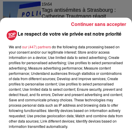
15h54
Tags antisémites à Strasbourg :
Catherine Trautmann réagit
Continuer sans accepter
Le respect de votre vie privée est notre priorité
14h33
We and
our (447) partners
do the following data processing based on
Au zoo de Mulhouse : rencontre
your consent and/or our legitimate interest: Store and/or access
avec les flamants rouges
information on a device; Use limited data to select advertising; Create
profiles for personalised advertising; Use profiles to select personalised
advertising; Measure advertising performance; Measure content
performance; Understand audiences through statistics or combinations
of data from different sources; Develop and improve services; Create
profiles to personalise content; Use profiles to select personalised
content; Use limited data to select content; Ensure security, prevent and
detect fraud, and fix errors; Deliver and present advertising and content;
À découvrir également
Save and communicate privacy choices. These technologies may
process personal data such as IP address and browsing data to offer
following functionalities: Identify devices based on information actively
requested; Use precise geolocation data; Match and combine data from
other data sources; Link different devices; Identify devices based on
information transmitted automatically.