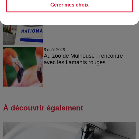
Gérer mes choix
6 août 2026
Tags antisémites à Strasbourg :
Catherine Trautmann réagit
6 août 2026
Au zoo de Mulhouse : rencontre
avec les flamants rouges
À découvrir également