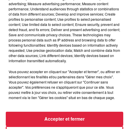
advertising; Measure advertising performance; Measure content
performance; Understand audiences through statistics or combinations
A lire aussi
of data from different sources; Develop and improve services; Create
>
Strasbourg, Top3 des villes vertes
profiles to personalise content; Use profiles to select personalised
content; Use limited data to select content; Ensure security, prevent and
>
Un train de nuit entre Strasbourg et Berlin
detect fraud, and fix errors; Deliver and present advertising and content;
Save and communicate privacy choices. These technologies may
process personal data such as IP address and browsing data to offer
Publié : 15 novembre 2023 à 12h42 - Modifié : 30 octobre
following functionalities: Identify devices based on information actively
requested; Use precise geolocation data; Match and combine data from
2025 à 16h48 Sébastien RUFFET
other data sources; Link different devices; Identify devices based on
information transmitted automatically.
Vous pouvez accepter en cliquant sur "Accepter et fermer", ou affiner en
sélectionnant les finalités et/ou partenaires dans "Gérer mes choix".
A lire aussi
Vous pouvez également refuser en cliquant sur "Continuer sans
accepter". Vos préférences ne s'appliqueront que pour ce site. Vous
pouvez mettre à jour vos choix, ou retirer votre consentement à tout
moment via le lien "Gérer les cookies" situé en bas de chaque page.
6 août 2026
À Hoerdt, de l’eau brune sort des
robinets
Accepter et fermer