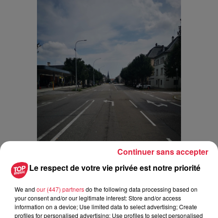
Continuer sans accepter
Le respect de votre vie privée est notre priorité
We and
our (447) partners
do the following data processing based on
your consent and/or our legitimate interest: Store and/or access
Demain, une ville sans voiture ?
information on a device; Use limited data to select advertising; Create
profiles for personalised advertising; Use profiles to select personalised
--------------------------------------------