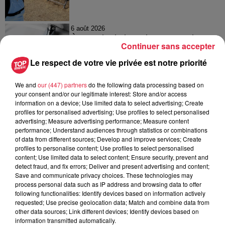
6 août 2026
À Hoerdt, de l’eau brune sort des
Continuer sans accepter
robinets
Le respect de votre vie privée est notre priorité
We and
our (447) partners
do the following data processing based on
your consent and/or our legitimate interest: Store and/or access
6 août 2026
information on a device; Use limited data to select advertising; Create
Tags antisémites à Strasbourg :
profiles for personalised advertising; Use profiles to select personalised
Catherine Trautmann réagit
advertising; Measure advertising performance; Measure content
performance; Understand audiences through statistics or combinations
of data from different sources; Develop and improve services; Create
profiles to personalise content; Use profiles to select personalised
content; Use limited data to select content; Ensure security, prevent and
detect fraud, and fix errors; Deliver and present advertising and content;
Save and communicate privacy choices. These technologies may
process personal data such as IP address and browsing data to offer
À découvrir également
following functionalities: Identify devices based on information actively
requested; Use precise geolocation data; Match and combine data from
other data sources; Link different devices; Identify devices based on
information transmitted automatically.