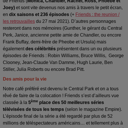
de Friends (
Monica, Chandler, Rachel, Ross, Phoebe et
Joey)
et sont vite devenus nos amis à travers le petit écran,
en
dix saisons et 236 épisodes
(+
Friends : the reunion /
les retrouvailles
du 27 mai 2021). D’autres personnages
resteront dans nos mémoires (Gunther, le gérant du Central
Perk, Janice, ancienne petite amie de Chandler, ou encore
Frank Buffay, demi-frère de Pheobe et Ursula) mais
également
des célébrités
présentent dans un ou plusieurs
épisodes de Friends : Robin Williams, Bruce Willis, George
Clooney, Jean-Claude Van Damme, Hugh Laurie, Ben
Stiller, Julia Roberts ou encore Brad Pitt.
Des amis pour la vie
Notre café préféré est devenu le Central Park et on a tous
rêvé de faire de la colocation ! Friends s’est d’ailleurs vue
ème
classée à la
5
place des 50 meilleures séries
télévisées de tous les temps
(selon le magazine Empire).
L’épisode final de la série a été regardé par plus de 52
millions de téléspectateurs américains… et tellement plus à