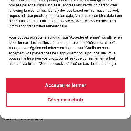
de disparition et connaissant un fort déclin continu
process personal data such as IP address and browsing data to offer
following functionalities: Identify devices based on information actively
depuis plusieurs décennies lié
aux aménagement
requested; Use precise geolocation data; Match and combine data from
humains réalisés sur les fleuves
. La communauté
other data sources; Link different devices; Identify devices based on
scientifique alerte constamment
la population sur ces
information transmitted automatically.
questions pour enrayer ce déclin
. La France se donne
Vous pouvez accepter en cliquant sur "Accepter et fermer", ou affiner en
pour mission de participer à une
« stratégie nationale »
liée
sélectionnant les finalités et/ou partenaires dans "Gérer mes choix".
à la gestion des poissons migrateurs. Cette action est
Vous pouvez également refuser en cliquant sur "Continuer sans
accepter". Vos préférences ne s'appliqueront que pour ce site. Vous
encadrée par
le ministère de l’environnement et du
pouvez mettre à jour vos choix, ou retirer votre consentement à tout
développement durable
. A l’échelle internationale :
1 000
moment via le lien "Gérer les cookies" situé en bas de chaque page.
associations
œuvrent dans le monde entier pour proposer
des actions de lutte.
Cela permettra-t-il de sauver ces
espèces migratoires dans la difficulté ?
C’est en tout cas
Accepter et fermer
l’objectif principal de
la Journée mondiale des poissons
migrateurs
.
Gérer mes choix
Publié : 17 mai 2022 à 7h42 - Modifié : 30 octobre 2025 à
16h48 Noé Chaillot