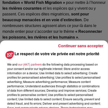
fondation « World Fish Migration »
pour mettre à l’honneur
les rivières courantes
et les espèces qui y vivent ou y
passent. Ces espèces dites migratrices,
sont pour
beaucoup menacées et en voie d’extinction
. De
nombreuses structures agissent alors ce jour-là dans le
monde entier pour s’accorder sur le thème
« Reconnecter
les poissons, les rivières et les humains »
.
L’ambassadeur de la fondation
« World Fish Migration »,
Continuer sans accepter
Jonathan Balcome, aime résumer cette journée par
la
Le respect de votre vie privée est notre priorité
phrase suivante
: «
Plus nous sensibiliserons de
personnes aux énormes défis auxquels les poissons sont
We and
our (447) partners
do the following data processing based on
confrontés pour survivre dans le monde moderne, plus nous
your consent and/or our legitimate interest: Store and/or access
aurons de possibilités de leur donner un coup de main
».
information on a device; Use limited data to select advertising; Create
profiles for personalised advertising; Use profiles to select personalised
Des espèces migratrices en voie de disparition
advertising; Measure advertising performance; Measure content
performance; Understand audiences through statistics or combinations
Ces espèces ont besoin de réaliser
une partie de leur
of data from different sources; Develop and improve services; Create
cycle de vie dans les fleuves
en eau douce et dans la mer.
profiles to personalise content; Use profiles to select personalised
content; Use limited data to select content; Ensure security, prevent and
L’exemple qui correspond le mieux à ce parcours est
le
detect fraud, and fix errors; Deliver and present advertising and content;
saumon
. Une grande partie de ces espèces sont
en voie
Save and communicate privacy choices. These technologies may