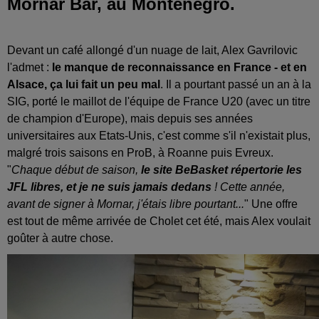
Mornar Bar, au Monténégro.
Devant un café allongé d'un nuage de lait, Alex Gavrilovic
l'admet :
le manque de reconnaissance en France - et en
Alsace, ça lui fait un peu mal
. Il a pourtant passé un an à la
SIG, porté le maillot de l'équipe de France U20 (avec un titre
de champion d'Europe), mais depuis ses années
universitaires aux Etats-Unis, c'est comme s'il n'existait plus,
malgré trois saisons en ProB, à Roanne puis Evreux.
"
Chaque début de saison,
le site BeBasket répertorie les
JFL libres, et je ne suis jamais dedans
! Cette année,
avant de signer à Mornar, j'étais libre pourtant...
" Une offre
est tout de même arrivée de Cholet cet été, mais Alex voulait
goûter à autre chose.