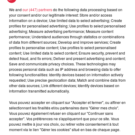
ans, il me donne accès à la salle pour que je m'entraîne
We and
our (447) partners
do the following data processing based on
quand je suis en Alsace. C'est compliqué d'avoir accès
your consent and/or our legitimate interest: Store and/or access
à des terrains. Par exemple, tu entres pas comme ça au
information on a device; Use limited data to select advertising; Create
profiles for personalised advertising; Use profiles to select personalised
Rhénus pour faire des paniers (sourire)... A Furd', j'ai les
advertising; Measure advertising performance; Measure content
clés, j'y vais entre 5h et 8h le matin, ça me permet de
performance; Understand audiences through statistics or combinations
shooter un peu, et de prévoir une deuxième séance plus
of data from different sources; Develop and improve services; Create
profiles to personalise content; Use profiles to select personalised
tard dans la journée
."
content; Use limited data to select content; Ensure security, prevent and
detect fraud, and fix errors; Deliver and present advertising and content;
"
La deuxième personne qui compte ici, c'est Patrice
Save and communicate privacy choices. These technologies may
process personal data such as IP address and browsing data to offer
Koehnig, l'entraîneur d'Holtzheim, en N2. D'ailleurs, c'est
following functionalities: Identify devices based on information actively
drôle, quand j'étais petit, ma mère avait entendu sur Top
requested; Use precise geolocation data; Match and combine data from
Music qu'il y avait un camp basket à Matzenheim, et
other data sources; Link different devices; Identify devices based on
information transmitted automatically.
c'est là que Patrice m'a repéré. Il a vu un potentiel
athlétique, même si je débutais et que j'étais nul ! C'est
Vous pouvez accepter en cliquant sur "Accepter et fermer", ou affiner en
lui qui a appelé la SIG, et c'est comme ça que tout a
sélectionnant les finalités et/ou partenaires dans "Gérer mes choix".
Vous pouvez également refuser en cliquant sur "Continuer sans
démarré pour moi. L'été, quand j'attends de trouver un
accepter". Vos préférences ne s'appliqueront que pour ce site. Vous
club, il me propose de faire la reprise avec Holtzheim.
pouvez mettre à jour vos choix, ou retirer votre consentement à tout
J'évite les contacts, mais ça fait du bien de s'entraîner
moment via le lien "Gérer les cookies" situé en bas de chaque page.