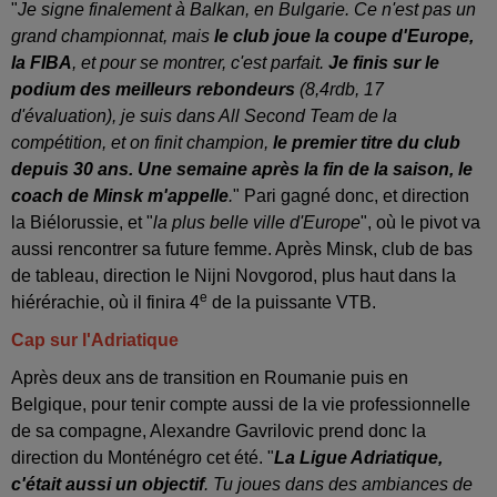
"
Je signe finalement à Balkan, en Bulgarie. Ce n'est pas un
grand championnat, mais
le club joue la coupe d'Europe,
la FIBA
, et pour se montrer, c'est parfait.
Je finis sur le
podium des meilleurs rebondeurs
(8,4rdb, 17
d'évaluation), je suis dans All Second Team de la
compétition, et on finit champion,
le premier titre du club
depuis 30 ans. Une semaine après la fin de la saison, le
coach de Minsk m'appelle
.
" Pari gagné donc, et direction
la Biélorussie, et "
la plus belle ville d'Europe
", où le pivot va
aussi rencontrer sa future femme. Après Minsk, club de bas
de tableau, direction le Nijni Novgorod, plus haut dans la
e
hiérérachie, où il finira 4
de la puissante VTB.
Cap sur l'Adriatique
Après deux ans de transition en Roumanie puis en
Belgique, pour tenir compte aussi de la vie professionnelle
de sa compagne, Alexandre Gavrilovic prend donc la
direction du Monténégro cet été. "
La Ligue Adriatique,
c'était aussi un objectif
. Tu joues dans des ambiances de