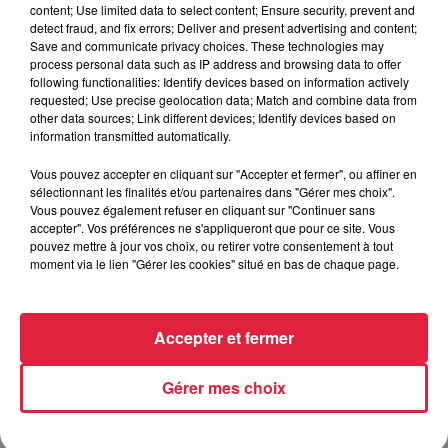
bénévole Sophie qui nous donne le déroulé de cette journée
content; Use limited data to select content; Ensure security, prevent and
detect fraud, and fix errors; Deliver and present advertising and content;
: "
On est un
groupe entre 10 et 30 personnes
. Il y a des
Save and communicate privacy choices. These technologies may
salariés de l'association, les agriculteurs chez qui on plante
process personal data such as IP address and browsing data to offer
et les bénévoles. On commence vers 9h, il y a une
following functionalities: Identify devices based on information actively
requested; Use precise geolocation data; Match and combine data from
explication par le propriétaire du lieu du pourquoi il
other data sources; Link different devices; Identify devices based on
voulait planter une haie
, ensuite on explique les
information transmitted automatically.
différentes espèces qu'on va planter
et ensuite on
Vous pouvez accepter en cliquant sur "Accepter et fermer", ou affiner en
constitue des équipes. Il y en a qui vont creuser les trous,
sélectionnant les finalités et/ou partenaires dans "Gérer mes choix".
d'autres qui vont planter, d'autres qui vont mettre les
Vous pouvez également refuser en cliquant sur "Continuer sans
protections et à la fin,
on mange tous ensemble. Et on
accepter". Vos préférences ne s'appliqueront que pour ce site. Vous
pouvez mettre à jour vos choix, ou retirer votre consentement à tout
mange toujours très bien !
"
moment via le lien "Gérer les cookies" situé en bas de chaque page.
Sophie et Amélie m'expliquent que les bénévoles qui prêtent
main forte le jour des plantations participatives sont souvent
des familles, amoureux de la nature ou non, des habitants
Accepter et fermer
de la commune, ou encore des amis des agriculteurs. Tout le
monde est le bienvenu.
Un lien d'inscription aux
Gérer mes choix
différentes plantations sera d'ailleurs disponible sur le
site
https://haies-vives-alsace.org/
à partir de novembre.