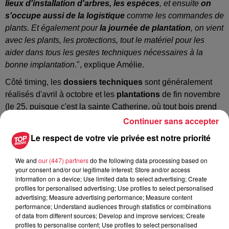
lieux d'installation d'arbres, les espèces
, et ensuite
on
s'occupe aussi de la logistique
comme les commandes de
plants. Et également pour
la journée de plantation
, on vient
avec les plants, les protections, tout le matériel pour les
aider dans tous les gestes techniques nécessaires à la
bonne implantation
.", explique Amélie.
Côté timing, les
dossiers techniques
sont généralement
réalisés d'avril à octobre et les
plantations
de fin novembre
(le 25, puisque c'est la sainte Catherine, où tout bois prend
racine, selon le dicton) à fin mars.
Continuer sans accepter
Le respect de votre vie privée est notre priorité
Planter des haies, c'est aussi un moment de partage,
We and
our (447) partners
do the following data processing based on
tout en convivialité
your consent and/or our legitimate interest: Store and/or access
information on a device; Use limited data to select advertising; Create
Avec ses trente demandes de projets annuelles environ,
profiles for personalised advertising; Use profiles to select personalised
l'association a besoin de bénévoles pour participer aux
advertising; Measure advertising performance; Measure content
performance; Understand audiences through statistics or combinations
journées de plantation. Ces "plantations participatives" sont
of data from different sources; Develop and improve services; Create
riches en partage et en convivialité, comme le souligne notre
profiles to personalise content; Use profiles to select personalised