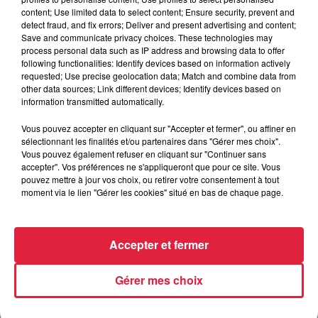
content; Use limited data to select content; Ensure security, prevent and
detect fraud, and fix errors; Deliver and present advertising and content;
6 août 2026
Save and communicate privacy choices. These technologies may
Tags antisémites à Strasbourg :
process personal data such as IP address and browsing data to offer
Catherine Trautmann réagit
following functionalities: Identify devices based on information actively
requested; Use precise geolocation data; Match and combine data from
other data sources; Link different devices; Identify devices based on
information transmitted automatically.
Vous pouvez accepter en cliquant sur "Accepter et fermer", ou affiner en
sélectionnant les finalités et/ou partenaires dans "Gérer mes choix".
Vous pouvez également refuser en cliquant sur "Continuer sans
À découvrir également
accepter". Vos préférences ne s'appliqueront que pour ce site. Vous
pouvez mettre à jour vos choix, ou retirer votre consentement à tout
moment via le lien "Gérer les cookies" situé en bas de chaque page.
Accepter et fermer
Gérer mes choix