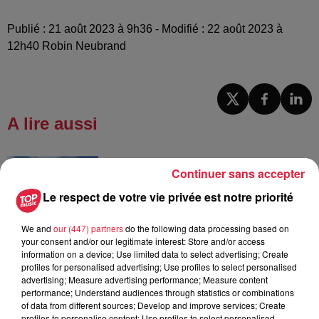
Publié : 21 août 2023 à 9h36 - Modifié : 22 août 2023 à
12h40 Robin Neubrand
A lire aussi
6h38
Continuer sans accepter
Les sentiers poussettes de la Vallée
de Villé
Le respect de votre vie privée est notre priorité
We and
our (447) partners
do the following data processing based on
your consent and/or our legitimate interest: Store and/or access
information on a device; Use limited data to select advertising; Create
6 août 2026
profiles for personalised advertising; Use profiles to select personalised
À Hoerdt, de l’eau brune sort des
advertising; Measure advertising performance; Measure content
robinets
performance; Understand audiences through statistics or combinations
of data from different sources; Develop and improve services; Create
profiles to personalise content; Use profiles to select personalised