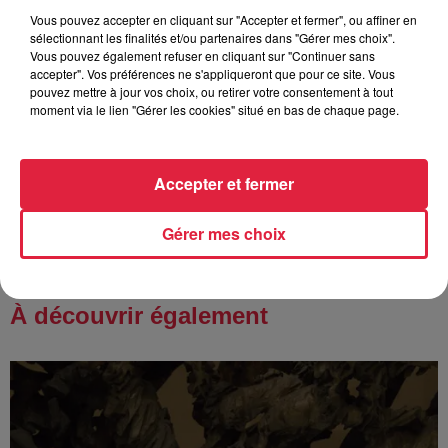
Europa-Park : des précisons sur
Vous pouvez accepter en cliquant sur "Accepter et fermer", ou affiner en
l’après Euro-Mir
sélectionnant les finalités et/ou partenaires dans "Gérer mes choix".
Vous pouvez également refuser en cliquant sur "Continuer sans
accepter". Vos préférences ne s'appliqueront que pour ce site. Vous
pouvez mettre à jour vos choix, ou retirer votre consentement à tout
moment via le lien "Gérer les cookies" situé en bas de chaque page.
4 août 2026
Vélos d'occasion en Alsace : les
meilleures adresses pour rouler à...
Accepter et fermer
Gérer mes choix
À découvrir également