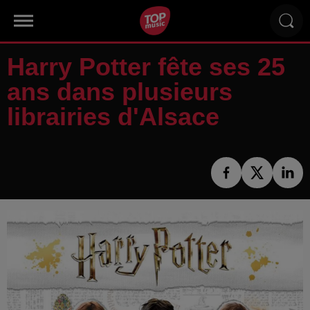
Harry Potter fête ses 25
ans dans plusieurs
librairies d'Alsace