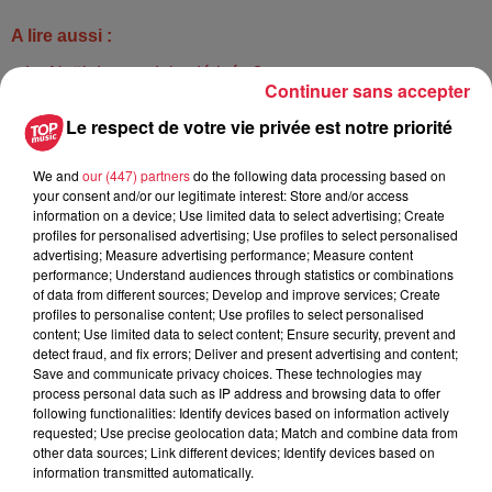
A lire aussi :
>
Le Noël des produits dérivés ?
Continuer sans accepter
Le respect de votre vie privée est notre priorité
Publié : 4 janvier 2023 à 11h08 - Modifié : 30 octobre 2025 à
16h47 Sébastien Ruffet
We and
our (447) partners
do the following data processing based on
your consent and/or our legitimate interest: Store and/or access
information on a device; Use limited data to select advertising; Create
profiles for personalised advertising; Use profiles to select personalised
advertising; Measure advertising performance; Measure content
A lire aussi
performance; Understand audiences through statistics or combinations
of data from different sources; Develop and improve services; Create
profiles to personalise content; Use profiles to select personalised
content; Use limited data to select content; Ensure security, prevent and
12h23
detect fraud, and fix errors; Deliver and present advertising and content;
Les dernières infos sur la venue du
Save and communicate privacy choices. These technologies may
pape à Metz en septembre
process personal data such as IP address and browsing data to offer
following functionalities: Identify devices based on information actively
requested; Use precise geolocation data; Match and combine data from
other data sources; Link different devices; Identify devices based on
information transmitted automatically.
5 août 2026