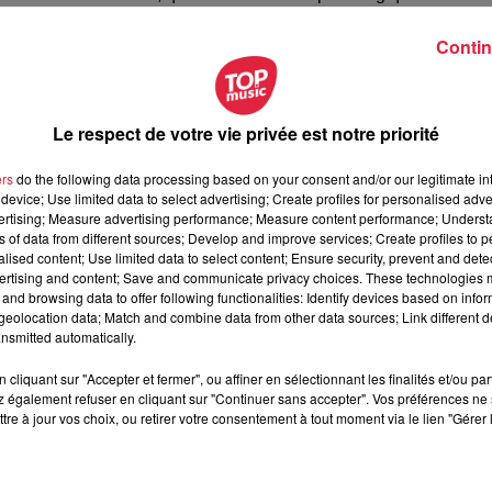
 précise et régulière de la substance blanche peut devenir 
Contin
 atteints de la sclérose latérale amyotrophique (SLA), au-de
Le respect de votre vie privée est notre priorité
ées mettent en évidence les altérations de la substance blanch
ue la plateforme Braintale-care, dispositif médical numérique,
ers
do the following data processing based on your consent and/or our legitimate int
device; Use limited data to select advertising; Create profiles for personalised adver
 biomarqueurs cérébraux standardisés, précis, fondés sur 
vertising; Measure advertising performance; Measure content performance; Unders
nnées cliniques
. Non invasive et d’une mise en œuvre rapide
ns of data from different sources; Develop and improve services; Create profiles to 
e peut donc devenir un outil décisif pour les médecins dans la pr
alised content; Use limited data to select content; Ensure security, prevent and detect
ertising and content; Save and communicate privacy choices. These technologies
and browsing data to offer following functionalities: Identify devices based on infor
eolocation data; Match and combine data from other data sources; Link different de
vers le diagnostic et la prédiction clinique, ce qui ouvre en tant
nsmitted automatically.
ôtés des autres praticiens, à une prise en charge optimale des
à l'hôpital de Hautepierre.
cliquant sur "Accepter et fermer", ou affiner en sélectionnant les finalités et/ou pa
 également refuser en cliquant sur "Continuer sans accepter". Vos préférences ne 
tre à jour vos choix, ou retirer votre consentement à tout moment via le lien "Gérer 
par une dégénérescence progressive et irréversible des
u corps. Les patients atteints de cette maladie ressentent