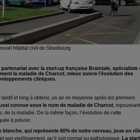
uvel hôpital civil de Strasbourg
artenariat avec la start-up française Braintale, spécialiste
ment la maladie de Charcot, mieux suivre l’évolution des
veloppements cliniques.
f tardif et long à obtenir, un an en moyenne après les premiers
aussi connue sous le nom de maladie de Charcot
, repoussan
, de la maladie. De la même façon, l’évolution de cette
uée à prévoir.
e blanche,
qui représente 80% de notre cerveau, joue un rôl
t son vieillissement, qu’il soit normal ou pathologique.
La start