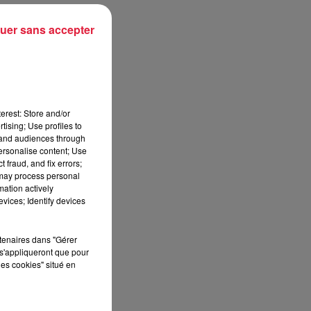
un
uer sans accepter
là
e
erest: Store and/or
tising; Use profiles to
la
tand audiences through
personalise content; Use
ise
 fraud, and fix errors;
 may process personal
mation actively
vices; Identify devices
rtenaires dans "Gérer
s'appliqueront que pour
les cookies" situé en