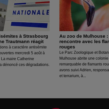
isémites à Strasbourg
Au zoo de Mulhouse :
ine Trautmann réagit
rencontre avec les fl
rouges
tions à caractère antisémite
Le Parc Zoologique et Botan
ouvertes mercredi 5 août à
Mulhouse abrite une colonie
 La maire Catherine
remarquable de flamants ro
a dénoncé ces dégradations.
avons suivi Adrien, respons
et terrarium, à...