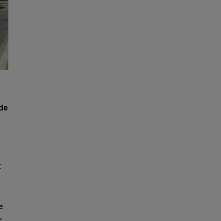
 de
t
e
-