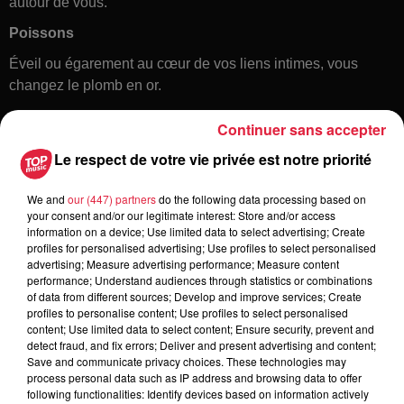
autour de vous.
Poissons
Éveil ou égarement au cœur de vos liens intimes, vous
changez le plomb en or.
Continuer sans accepter
Le respect de votre vie privée est notre priorité
We and
our (447) partners
do the following data processing based on
your consent and/or our legitimate interest: Store and/or access
information on a device; Use limited data to select advertising; Create
profiles for personalised advertising; Use profiles to select personalised
Toute l'actu
advertising; Measure advertising performance; Measure content
performance; Understand audiences through statistics or combinations
of data from different sources; Develop and improve services; Create
6 août 2026
profiles to personalise content; Use profiles to select personalised
À Hoerdt, de l’eau brune sort des
content; Use limited data to select content; Ensure security, prevent and
detect fraud, and fix errors; Deliver and present advertising and content;
robinets
Save and communicate privacy choices. These technologies may
process personal data such as IP address and browsing data to offer
following functionalities: Identify devices based on information actively