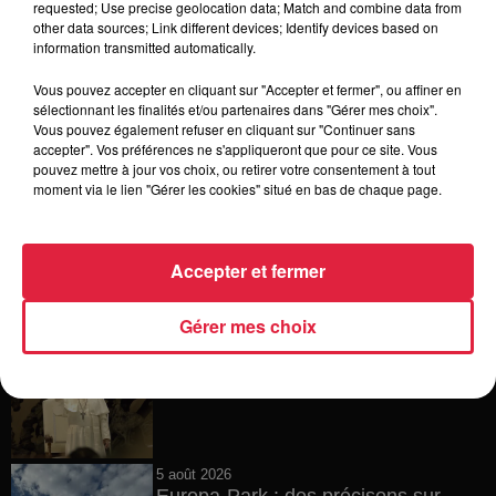
requested; Use precise geolocation data; Match and combine data from
other data sources; Link different devices; Identify devices based on
6 août 2026
information transmitted automatically.
Tags antisémites à Strasbourg :
Catherine Trautmann réagit
Vous pouvez accepter en cliquant sur "Accepter et fermer", ou affiner en
sélectionnant les finalités et/ou partenaires dans "Gérer mes choix".
Vous pouvez également refuser en cliquant sur "Continuer sans
accepter". Vos préférences ne s'appliqueront que pour ce site. Vous
pouvez mettre à jour vos choix, ou retirer votre consentement à tout
6 août 2026
moment via le lien "Gérer les cookies" situé en bas de chaque page.
Au zoo de Mulhouse : rencontre
avec les flamants rouges
Accepter et fermer
Gérer mes choix
6 août 2026
Les dernières infos sur la venue du
pape à Metz en septembre
5 août 2026