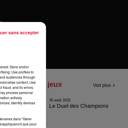
uer sans accepter
erest: Store and/or
tising; Use profiles to
tand audiences through
personalise content; Use
Tous les jeux
Voir plus
 fraud, and fix errors;
 may process personal
mation actively
30 août 2025
vices; Identify devices
Le Duel des Champions
rtenaires dans "Gérer
s'appliqueront que pour