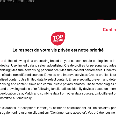
c force et confiance.
Contin
Le respect de votre vie privée est notre priorité
ers
do the following data processing based on your consent and/or our legitimate int
device; Use limited data to select advertising; Create profiles for personalised adver
vertising; Measure advertising performance; Measure content performance; Unders
ns of data from different sources; Develop and improve services; Create profiles to 
alised content; Use limited data to select content; Ensure security, prevent and detect
ertising and content; Save and communicate privacy choices. These technologies
and browsing data to offer following functionalities: Identify devices based on infor
 vendredi 07 août 2026
eolocation data; Match and combine data from other data sources; Link different de
dredi 07 août 2026
nsmitted automatically.
cliquant sur "Accepter et fermer", ou affiner en sélectionnant les finalités et/ou pa
 également refuser en cliquant sur "Continuer sans accepter". Vos préférences ne 