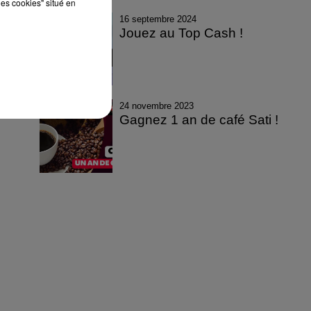
les cookies" situé en
16 septembre 2024
Jouez au Top Cash !
24 novembre 2023
Gagnez 1 an de café Sati !