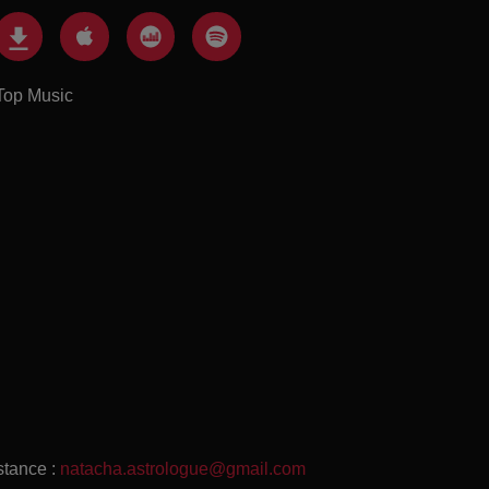
Top Music
stance :
natacha.astrologue@gmail.com