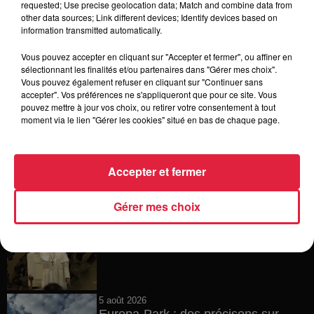
requested; Use precise geolocation data; Match and combine data from
other data sources; Link different devices; Identify devices based on
6 août 2026
information transmitted automatically.
Tags antisémites à Strasbourg :
Catherine Trautmann réagit
Vous pouvez accepter en cliquant sur "Accepter et fermer", ou affiner en
sélectionnant les finalités et/ou partenaires dans "Gérer mes choix".
Vous pouvez également refuser en cliquant sur "Continuer sans
accepter". Vos préférences ne s'appliqueront que pour ce site. Vous
pouvez mettre à jour vos choix, ou retirer votre consentement à tout
6 août 2026
moment via le lien "Gérer les cookies" situé en bas de chaque page.
Au zoo de Mulhouse : rencontre
avec les flamants rouges
Accepter et fermer
Gérer mes choix
6 août 2026
Les dernières infos sur la venue du
pape à Metz en septembre
5 août 2026