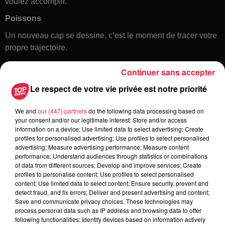
voulez accomplir.
Poissons
Un nouveau cap se dessine, c’est le moment de tracer votre
propre trajectoire.
Continuer sans accepter
Le respect de votre vie privée est notre priorité
We and
our (447) partners
do the following data processing based on
your consent and/or our legitimate interest: Store and/or access
information on a device; Use limited data to select advertising; Create
profiles for personalised advertising; Use profiles to select personalised
Toute l'actu
advertising; Measure advertising performance; Measure content
performance; Understand audiences through statistics or combinations
of data from different sources; Develop and improve services; Create
6 août 2026
profiles to personalise content; Use profiles to select personalised
À Hoerdt, de l’eau brune sort des
content; Use limited data to select content; Ensure security, prevent and
detect fraud, and fix errors; Deliver and present advertising and content;
robinets
Save and communicate privacy choices. These technologies may
process personal data such as IP address and browsing data to offer
following functionalities: Identify devices based on information actively