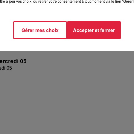
tre à jour vos choix, ou retirer votre consentement à tout moment via le lien "Gérer 
Gérer mes choix
Accepter et fermer
rcredi 05
edi 05