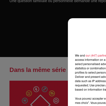
Une question familiale ou personnelle demande une répo
We and
our (447) partn
access information on a 
select personalised ad
statistics or combinatio
Dans la même série
profiles to select person
Deliver and present adv
data such as IP address 
Horoscope du
requested; Use precise g
Horoscope du jeu
based on information tra
Vous pouvez accepter en 
mes choix". Vous pouvez