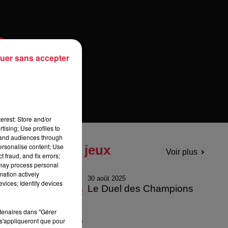
uer sans accepter
erest: Store and/or
tising; Use profiles to
tand audiences through
personalise content; Use
Tous les jeux
Voir plus
 fraud, and fix errors;
 may process personal
mation actively
30 août 2025
vices; Identify devices
Le Duel des Champions
rtenaires dans "Gérer
s'appliqueront que pour