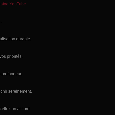
chaîne YouTube
.
alisation durable.
vos priorités.
n profondeur.
échir sereinement.
scellez un accord.