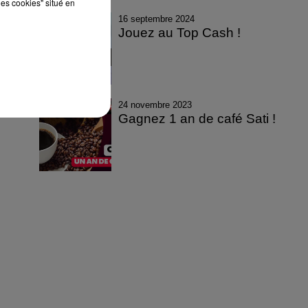
les cookies" situé en
16 septembre 2024
Jouez au Top Cash !
24 novembre 2023
Gagnez 1 an de café Sati !