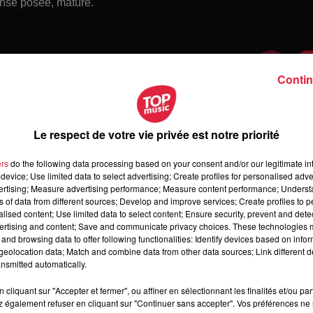
nse posée, mature.
Contin
Le respect de votre vie privée est notre priorité
ers
do the following data processing based on your consent and/or our legitimate int
device; Use limited data to select advertising; Create profiles for personalised adver
vertising; Measure advertising performance; Measure content performance; Unders
ns of data from different sources; Develop and improve services; Create profiles to 
alised content; Use limited data to select content; Ensure security, prevent and detect
ertising and content; Save and communicate privacy choices. These technologies
and browsing data to offer following functionalities: Identify devices based on infor
 jeudi 6 août 2026
eolocation data; Match and combine data from other data sources; Link different de
di 6 août 2026
nsmitted automatically.
cliquant sur "Accepter et fermer", ou affiner en sélectionnant les finalités et/ou pa
 également refuser en cliquant sur "Continuer sans accepter". Vos préférences ne 