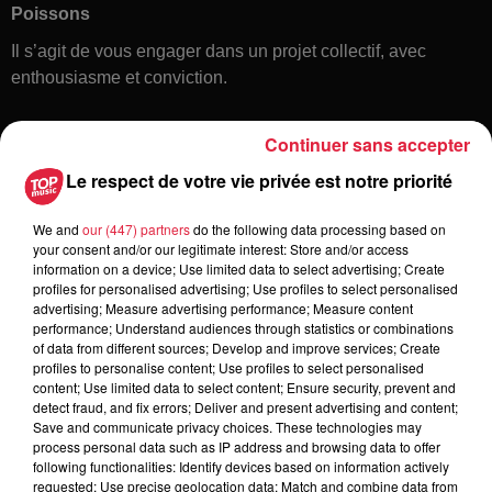
Poissons
Il s’agit de vous engager dans un projet collectif, avec
enthousiasme et conviction.
Continuer sans accepter
Le respect de votre vie privée est notre priorité
We and
our (447) partners
do the following data processing based on
your consent and/or our legitimate interest: Store and/or access
information on a device; Use limited data to select advertising; Create
Toute l'actu
profiles for personalised advertising; Use profiles to select personalised
advertising; Measure advertising performance; Measure content
performance; Understand audiences through statistics or combinations
of data from different sources; Develop and improve services; Create
6 août 2026
profiles to personalise content; Use profiles to select personalised
À Hoerdt, de l’eau brune sort des
content; Use limited data to select content; Ensure security, prevent and
robinets
detect fraud, and fix errors; Deliver and present advertising and content;
Save and communicate privacy choices. These technologies may
process personal data such as IP address and browsing data to offer
following functionalities: Identify devices based on information actively
requested; Use precise geolocation data; Match and combine data from