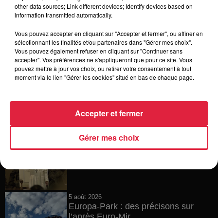
6 août 2026
other data sources; Link different devices; Identify devices based on
Tags antisémites à Strasbourg :
information transmitted automatically.
Catherine Trautmann réagit
Vous pouvez accepter en cliquant sur "Accepter et fermer", ou affiner en
sélectionnant les finalités et/ou partenaires dans "Gérer mes choix".
Vous pouvez également refuser en cliquant sur "Continuer sans
accepter". Vos préférences ne s'appliqueront que pour ce site. Vous
6 août 2026
pouvez mettre à jour vos choix, ou retirer votre consentement à tout
Au zoo de Mulhouse : rencontre
moment via le lien "Gérer les cookies" situé en bas de chaque page.
avec les flamants rouges
Accepter et fermer
6 août 2026
Gérer mes choix
Les dernières infos sur la venue du
pape à Metz en septembre
5 août 2026
Europa-Park : des précisons sur
l’après Euro-Mir