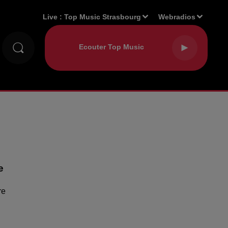
Live :
Top Music Strasbourg
Webradios
e
re