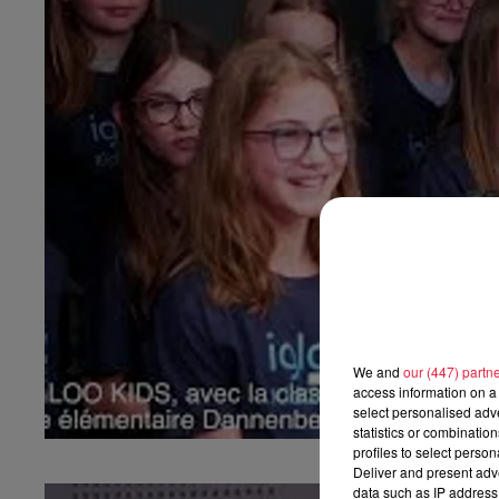
We and
our (447) partn
access information on a 
select personalised ad
statistics or combinatio
profiles to select person
Deliver and present adv
data such as IP address 