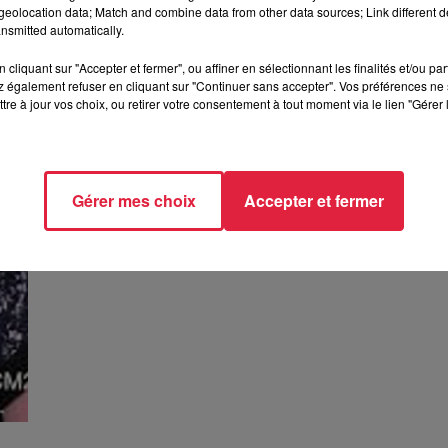
eolocation data; Match and combine data from other data sources; Link different de
Neuhof. 2ème partie
nsmitted automatically.
avec les élèves de la classe de CM1 et CM2 de l'école
primaire du Neuhof
cliquant sur "Accepter et fermer", ou affiner en sélectionnant les finalités et/ou pa
 également refuser en cliquant sur "Continuer sans accepter". Vos préférences ne 
tre à jour vos choix, ou retirer votre consentement à tout moment via le lien "Gérer 
Gérer mes choix
Accepter et fermer