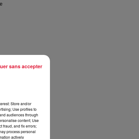
le
uer sans accepter
erest: Store and/or
tising; Use profiles to
tand audiences through
personalise content; Use
 fraud, and fix errors;
 may process personal
mation actively
u