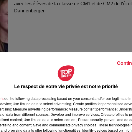
avec les élèves de la classe de CM1 et de CM2 de l'éco
Dannenberger
Contin
Le respect de votre vie privée est notre priorité
ers
do the following data processing based on your consent and/or our legitimate int
device; Use limited data to select advertising; Create profiles for personalised adver
vertising; Measure advertising performance; Measure content performance; Unders
ns of data from different sources; Develop and improve services; Create profiles to 
alised content; Use limited data to select content; Ensure security, prevent and detect
ertising and content; Save and communicate privacy choices. These technologies
and browsing data to offer following functionalities: Identify devices based on infor
IGLOO KIDS - épisode 1 : l'école primaire d