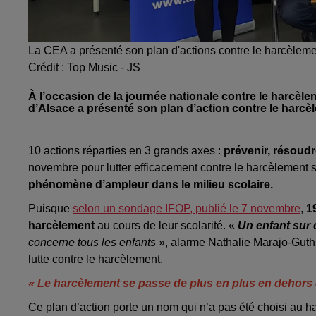
La CEA a présenté son plan d'actions contre le harcèleme
Crédit :
Top Music - JS
À l’occasion de la journée nationale contre le harcèle
d’Alsace a présenté son plan d’action contre le harcèl
10 actions réparties en 3 grands axes :
prévenir, résoudr
novembre pour lutter efficacement contre le harcèlement sc
phénomène d’ampleur dans le milieu scolaire.
Puisque
selon un sondage IFOP, publié le 7 novembre
,
1
harcèlement
au cours de leur scolarité. «
U
n enfant sur
concerne tous les enfants
», alarme Nathalie Marajo-Guth
lutte contre le harcèlement.
« Le harcèlement se passe de plus en plus en dehors
Ce plan d’action porte un nom qui n’a pas été choisi au h