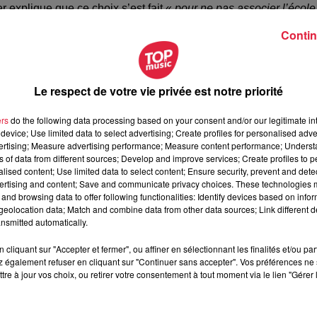
r explique que ce choix s’est fait «
pour ne pas associer l’école
 l’école et pour ne pas déresponsabiliser les parents.
Et puis
Contin
 plus en dehors des établissements, avec le
pas de harcèlement à l’école.
»
Le respect de votre vie privée est notre priorité
ement s’est faite
en collaboration avec l’éducation nationale 
ers
do the following data processing based on your consent and/or our legitimate int
déjà existantes dans d’autres collectivités.
«
Quand il y des
device; Use limited data to select advertising; Create profiles for personalised adver
n oeuvre par l’éducation nationale. Dans notre plan, on a prévu u
vertising; Measure advertising performance; Measure content performance; Unders
ns of data from different sources; Develop and improve services; Create profiles to 
alisés et des psychologues vont être recrutés pour les
alised content; Use limited data to select content; Ensure security, prevent and detect
ieur de l’école et des familles
», explique encore la conseillère
ertising and content; Save and communicate privacy choices. These technologies
and browsing data to offer following functionalities: Identify devices based on infor
eolocation data; Match and combine data from other data sources; Link different de
r le programme pHARe et le travail du gouvernement sur le suje
nsmitted automatically.
 plutôt un complément quand la situation est compliquée
cliquant sur "Accepter et fermer", ou affiner en sélectionnant les finalités et/ou pa
l’éducation à l’intérieur d’un établissement scolaire.
» Sur l’ann
 également refuser en cliquant sur "Continuer sans accepter". Vos préférences ne 
éussi à être gérés par les établissements de l’académie
et o
tre à jour vos choix, ou retirer votre consentement à tout moment via le lien "Gérer 
--------------------------------------