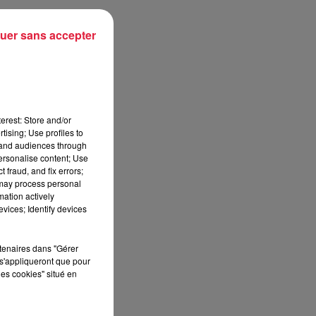
uer sans accepter
et
erest: Store and/or
tising; Use profiles to
ne
tand audiences through
personalise content; Use
 fraud, and fix errors;
 may process personal
mation actively
vices; Identify devices
t.
et
rtenaires dans "Gérer
ée
s'appliqueront que pour
nt
les cookies" situé en