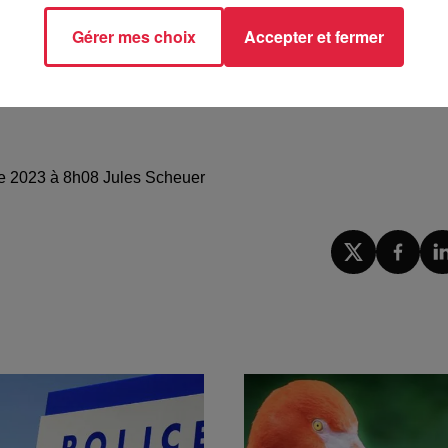
Gérer mes choix
Accepter et fermer
re 2023 à 8h08 Jules Scheuer