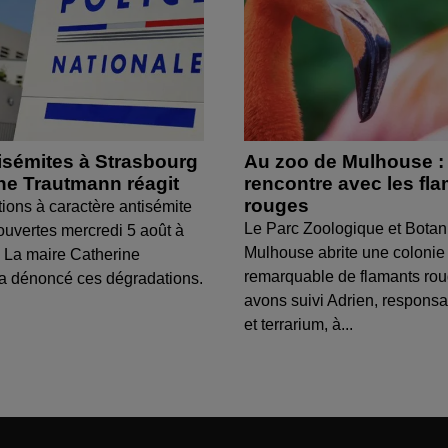
isémites à Strasbourg
Au zoo de Mulhouse :
ine Trautmann réagit
rencontre avec les fl
rouges
tions à caractère antisémite
Le Parc Zoologique et Botan
ouvertes mercredi 5 août à
Mulhouse abrite une colonie
 La maire Catherine
remarquable de flamants ro
a dénoncé ces dégradations.
avons suivi Adrien, respons
et terrarium, à...