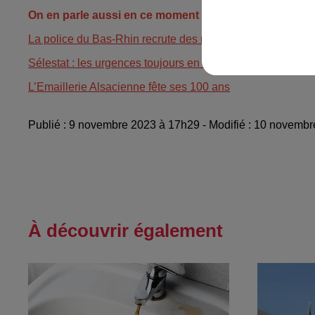
On en parle aussi en ce moment :
La police du Bas-Rhin recrute des réservistes
Sélestat : les urgences toujours en tension
L’Emaillerie Alsacienne fête ses 100 ans
Publié : 9 novembre 2023 à 17h29 - Modifié : 10 novemb
À découvrir également