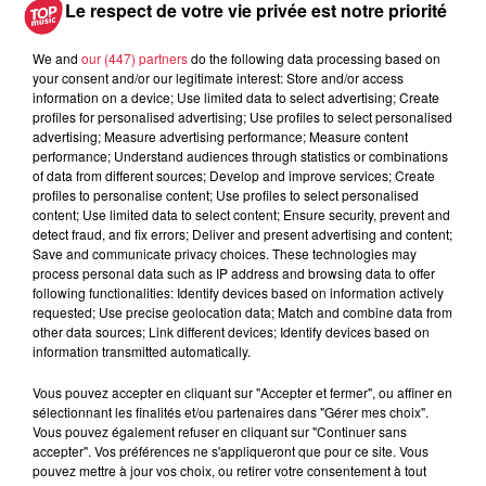
Le respect de votre vie privée est notre priorité
We and
our (447) partners
do the following data processing based on
your consent and/or our legitimate interest: Store and/or access
information on a device; Use limited data to select advertising; Create
À découvrir également
profiles for personalised advertising; Use profiles to select personalised
advertising; Measure advertising performance; Measure content
performance; Understand audiences through statistics or combinations
of data from different sources; Develop and improve services; Create
profiles to personalise content; Use profiles to select personalised
content; Use limited data to select content; Ensure security, prevent and
detect fraud, and fix errors; Deliver and present advertising and content;
Save and communicate privacy choices. These technologies may
process personal data such as IP address and browsing data to offer
following functionalities: Identify devices based on information actively
requested; Use precise geolocation data; Match and combine data from
other data sources; Link different devices; Identify devices based on
information transmitted automatically.
Vous pouvez accepter en cliquant sur "Accepter et fermer", ou affiner en
sélectionnant les finalités et/ou partenaires dans "Gérer mes choix".
Vous pouvez également refuser en cliquant sur "Continuer sans
accepter". Vos préférences ne s'appliqueront que pour ce site. Vous
pouvez mettre à jour vos choix, ou retirer votre consentement à tout