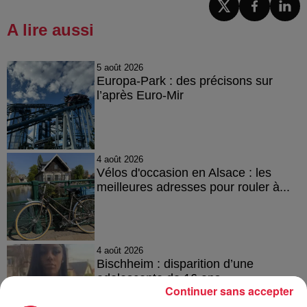
A lire aussi
5 août 2026
Europa-Park : des précisons sur
l’après Euro-Mir
4 août 2026
Vélos d'occasion en Alsace : les
meilleures adresses pour rouler à...
4 août 2026
Bischheim : disparition d’une
adolescente de 16 ans
Continuer sans accepter