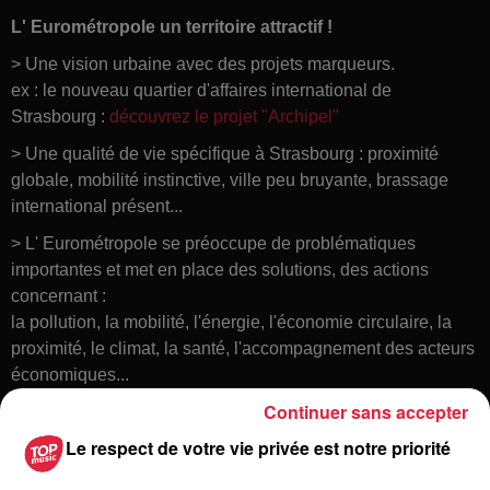
L' Eurométropole un territoire attractif !
> Une vision urbaine avec des projets marqueurs.
ex : le nouveau quartier d'affaires international de
Strasbourg :
découvrez le projet "Archipel"
> Une qualité de vie spécifique à Strasbourg : proximité
globale, mobilité instinctive, ville peu bruyante, brassage
international présent...
> L' Eurométropole se préoccupe de problématiques
importantes et met en place des solutions, des actions
concernant :
la pollution, la mobilité, l'énergie, l'économie circulaire, la
proximité, le climat, la santé, l'accompagnement des acteurs
économiques...
Continuer sans accepter
Le respect de votre vie privée est notre priorité
L'info en plus !
L' Eurométropole est candidate pour être Capitale Verte