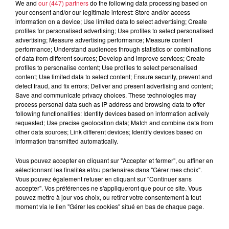
We and
our (447) partners
do the following data processing based on
Européenne ! La réponse le 20 juin !
your consent and/or our legitimate interest: Store and/or access
information on a device; Use limited data to select advertising; Create
profiles for personalised advertising; Use profiles to select personalised
advertising; Measure advertising performance; Measure content
N'hésitez pas à poser vos questions sur IGLOO on Air
performance; Understand audiences through statistics or combinations
Les Infos Habitat avec Trianon Résidences
of data from different sources; Develop and improve services; Create
profiles to personalise content; Use profiles to select personalised
content; Use limited data to select content; Ensure security, prevent and
detect fraud, and fix errors; Deliver and present advertising and content;
Save and communicate privacy choices. These technologies may
process personal data such as IP address and browsing data to offer
following functionalities: Identify devices based on information actively
requested; Use precise geolocation data; Match and combine data from
other data sources; Link different devices; Identify devices based on
information transmitted automatically.
Toute l'actu
Vous pouvez accepter en cliquant sur "Accepter et fermer", ou affiner en
sélectionnant les finalités et/ou partenaires dans "Gérer mes choix".
Vous pouvez également refuser en cliquant sur "Continuer sans
6 août 2026
accepter". Vos préférences ne s'appliqueront que pour ce site. Vous
À Hoerdt, de l’eau brune sort des
pouvez mettre à jour vos choix, ou retirer votre consentement à tout
robinets
moment via le lien "Gérer les cookies" situé en bas de chaque page.