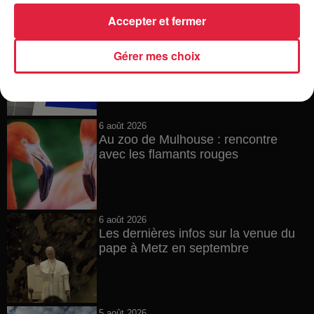
Accepter et fermer
6 août 2026
Tags antisémites à Strasbourg :
Gérer mes choix
Catherine Trautmann réagit
6 août 2026
Au zoo de Mulhouse : rencontre
avec les flamants rouges
6 août 2026
Les dernières infos sur la venue du
pape à Metz en septembre
5 août 2026