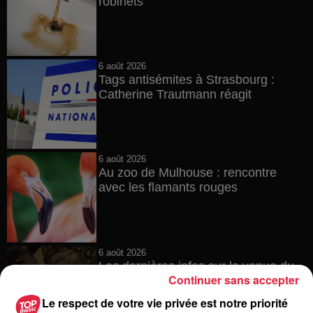
robinets
6 août 2026
Tags antisémites à Strasbourg :
Catherine Trautmann réagit
6 août 2026
Au zoo de Mulhouse : rencontre
avec les flamants rouges
6 août 2026
Les dernières infos sur la venue du
Continuer sans accepter
pape à Metz en septembre
Le respect de votre vie privée est notre priorité