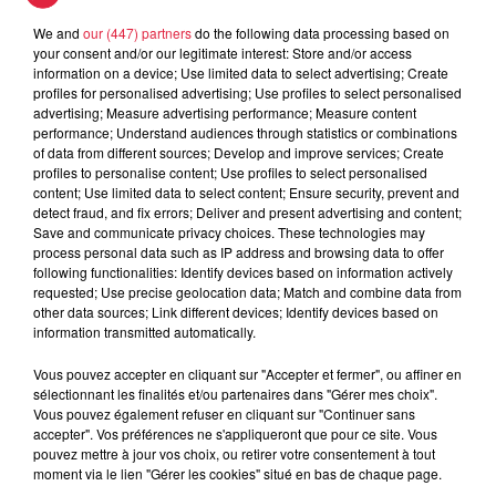
We and
our (447) partners
do the following data processing based on
your consent and/or our legitimate interest: Store and/or access
5 août 2026
Europa-Park : des précisons sur
information on a device; Use limited data to select advertising; Create
profiles for personalised advertising; Use profiles to select personalised
l’après Euro-Mir
advertising; Measure advertising performance; Measure content
performance; Understand audiences through statistics or combinations
of data from different sources; Develop and improve services; Create
profiles to personalise content; Use profiles to select personalised
content; Use limited data to select content; Ensure security, prevent and
detect fraud, and fix errors; Deliver and present advertising and content;
Save and communicate privacy choices. These technologies may
process personal data such as IP address and browsing data to offer
Dans la même série
following functionalities: Identify devices based on information actively
requested; Use precise geolocation data; Match and combine data from
other data sources; Link different devices; Identify devices based on
information transmitted automatically.
Sabrine Zayani
Les interviews des artistes Top Music
Vous pouvez accepter en cliquant sur "Accepter et fermer", ou affiner en
sélectionnant les finalités et/ou partenaires dans "Gérer mes choix".
Vous pouvez également refuser en cliquant sur "Continuer sans
accepter". Vos préférences ne s'appliqueront que pour ce site. Vous
pouvez mettre à jour vos choix, ou retirer votre consentement à tout
moment via le lien "Gérer les cookies" situé en bas de chaque page.
Amir, il revient sur ses 10 ans de