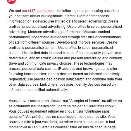
We and
our (447) partners
do the following data processing based on
your consent and/or our legitimate interest: Store and/or access
5 août 2026
information on a device; Use limited data to select advertising; Create
Europa-Park : des précisons sur
profiles for personalised advertising; Use profiles to select personalised
l’après Euro-Mir
advertising; Measure advertising performance; Measure content
performance; Understand audiences through statistics or combinations
of data from different sources; Develop and improve services; Create
profiles to personalise content; Use profiles to select personalised
content; Use limited data to select content; Ensure security, prevent and
detect fraud, and fix errors; Deliver and present advertising and content;
Save and communicate privacy choices. These technologies may
process personal data such as IP address and browsing data to offer
following functionalities: Identify devices based on information actively
Dans la même série
requested; Use precise geolocation data; Match and combine data from
other data sources; Link different devices; Identify devices based on
information transmitted automatically.
Amir, il revient sur ses 10 ans de
carrière !
Vous pouvez accepter en cliquant sur "Accepter et fermer", ou affiner en
Les interviews des artistes Top Music
sélectionnant les finalités et/ou partenaires dans "Gérer mes choix".
Vous pouvez également refuser en cliquant sur "Continuer sans
accepter". Vos préférences ne s'appliqueront que pour ce site. Vous
pouvez mettre à jour vos choix, ou retirer votre consentement à tout
moment via le lien "Gérer les cookies" situé en bas de chaque page.