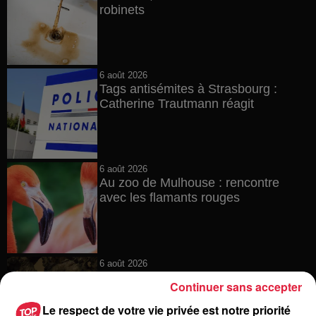
robinets
6 août 2026
Tags antisémites à Strasbourg :
Catherine Trautmann réagit
6 août 2026
Au zoo de Mulhouse : rencontre
avec les flamants rouges
6 août 2026
Les dernières infos sur la venue du
Continuer sans accepter
pape à Metz en septembre
Le respect de votre vie privée est notre priorité