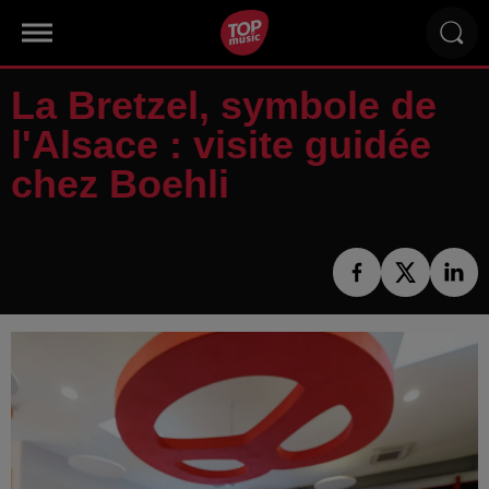
La Bretzel, symbole de
l'Alsace : visite guidée
chez Boehli