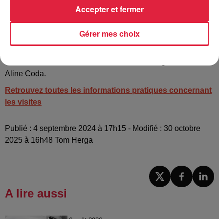
tourisme de savoir-faire le plus visité dans le Grand Est.
Accepter et fermer
Une fierté pour l’entreprise Boehli qui n’était pas
spécialiste dans le secteur
.
« On a tout appris sur le terrain
Gérer mes choix
! Quand on a démarré la partie tourisme, l’Alsace du Nord
n’était pas le secteur le plus mis en avant ni le plus visité, au
contraire de la route des vins ou de Strasbourg »,
conclut
Aline Coda.
Retrouvez toutes les informations pratiques concernant
les visites
Publié : 4 septembre 2024 à 17h15 - Modifié : 30 octobre
2025 à 16h48 Tom Herga
A lire aussi