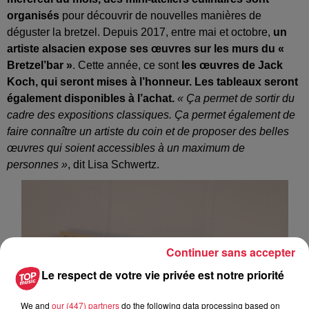
organisés
pour découvrir de nouvelles manières de
déguster la bretzel. Depuis 2017, entre mai et octobre,
un
artiste alsacien expose ses œuvres sur les murs du «
Bretzel’bar »
. Cette année, ce sont
les œuvres de Jack
Koch, qui seront mises à l’honneur. Les tableaux seront
également disponibles à l’achat.
« Ça permet de sortir du
cadre des expositions classiques. Ça permet également de
faire connaître un artiste du coin et de proposer des belles
œuvres qui soient accessibles à un maximum de
personnes »
, dit Lisa Schwertz.
Continuer sans accepter
Le respect de votre vie privée est notre priorité
We and
our (447) partners
do the following data processing based on