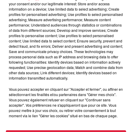
your consent and/or our legitimate interest: Store and/or access
information on a device; Use limited data to select advertising; Create
profiles for personalised advertising; Use profiles to select personalised
advertising; Measure advertising performance; Measure content
performance; Understand audiences through statistics or combinations
of data from different sources; Develop and improve services; Create
profiles to personalise content; Use profiles to select personalised
content; Use limited data to select content; Ensure security, prevent and
detect fraud, and fix errors; Deliver and present advertising and content;
Save and communicate privacy choices. These technologies may
process personal data such as IP address and browsing data to offer
following functionalities: Identify devices based on information actively
requested; Use precise geolocation data; Match and combine data from
other data sources; Link different devices; Identify devices based on
information transmitted automatically.
Vous pouvez accepter en cliquant sur "Accepter et fermer", ou affiner en
sélectionnant les finalités et/ou partenaires dans "Gérer mes choix".
Vous pouvez également refuser en cliquant sur "Continuer sans
Les oeuvres de l'artiste alsacien Jack Koch - Document remis
accepter". Vos préférences ne s'appliqueront que pour ce site. Vous
-©Boehli
pouvez mettre à jour vos choix, ou retirer votre consentement à tout
moment via le lien "Gérer les cookies" situé en bas de chaque page.
Le classement d’entreprise et découverte,
classe la
fabrique à bretzel dans le top 10 des sites dédiés au