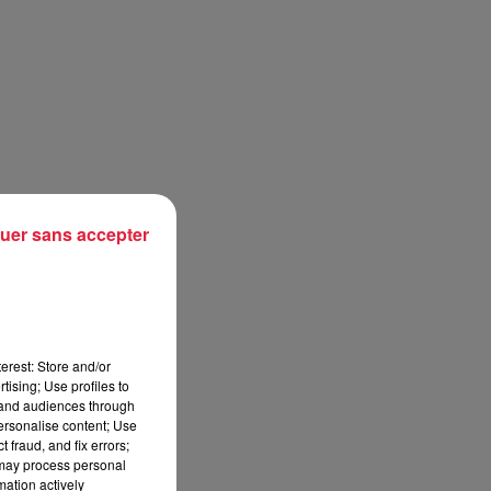
uer sans accepter
erest: Store and/or
tising; Use profiles to
tand audiences through
personalise content; Use
 fraud, and fix errors;
 may process personal
mation actively