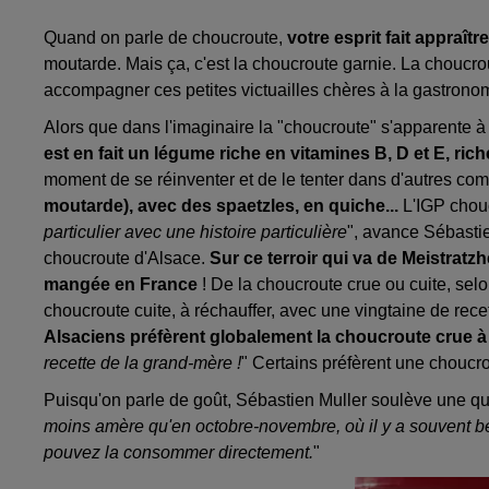
Quand on parle de choucroute,
votre esprit fait appraît
moutarde. Mais ça, c'est la choucroute garnie. La choucrou
accompagner ces petites victuailles chères à la gastronom
Alors que dans l'imaginaire la "choucroute" s'apparente à
est en fait un légume riche en vitamines B, D et E, riche
moment de se réinventer et de le tenter dans d'autres com
moutarde), avec des spaetzles, en quiche...
L'IGP chou
particulier avec une histoire particulière
", avance Sébastien
choucroute d'Alsace.
Sur ce terroir qui va de Meistratz
mangée en France
! De la choucroute crue ou cuite, selo
choucroute cuite, à réchauffer, avec une vingtaine de recett
Alsaciens préfèrent globalement la choucroute crue 
recette de la grand-mère !
" Certains préfèrent une choucro
Puisqu'on parle de goût, Sébastien Muller soulève une que
moins amère qu'en octobre-novembre, où il y a souvent bes
pouvez la consommer directement.
"