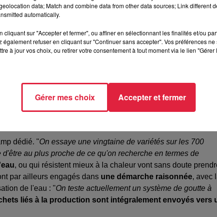
eolocation data; Match and combine data from other data sources; Link different de
nsmitted automatically.
cliquant sur "Accepter et fermer", ou affiner en sélectionnant les finalités et/ou pa
 également refuser en cliquant sur "Continuer sans accepter". Vos préférences ne 
s aussi transformatrices de chou en choucroute
tre à jour vos choix, ou retirer votre consentement à tout moment via le lien "Gérer 
quel avenir pour le chou alsacien ?
e chou arrête sa croissance
"
, précise Mathieu Schenkbecher, 
Gérer mes choix
Accepter et fermer
ce. "
On peut l'irriguer, pour le maintenir, mais on ne peut p
ier des charges bien précis, cela peut poser problème :
le chou
uisse en tirer des lannières d'au moins 15 cm de long.
amp dédié. "
On essaye une vingtaine de variétés sur les 700
e d'être au plus proche de ce qu'on recherche en termes de
'eau
, ou qui résistent mieux à la chaleur vont sans doute prend
ont par ailleurs engagés dans
une démarche raisonnée
, avec 
ation de l'eau : "
On teste actuellement un système de goutte à
chets liés à la production sont intégralement envoyés vers 