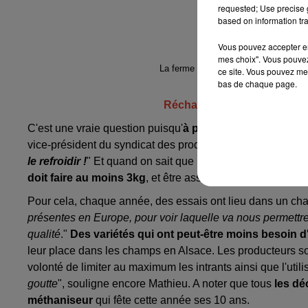
requested; Use precise g
based on information tra
Vous pouvez accepter en 
mes choix". Vous pouvez
La ferme Le Pic, une des neuf ferme
ce site. Vous pouvez met
bas de chaque page.
Réchauffement climatique : 
C'est une vraie question puisqu'
à partir de 30 degrés, "
l
vice-président du syndicat des producteurs de chou d'Alsa
le refroidir !
" Et quand on sait que l'IGP dispose d'un cah
doit faire au moins 3kg
, et être assez gros pour qu'on p
Pour cela, chaque année, des essais ont lieu dans un ch
présentes en Europe, pour voir laquelle va nous permettr
qualité
."
Des variétés qui ont peut-être moins besoin d
leur place dans les champs en Alsace. Les producteurs s
volonté de limiter au maximum les intrants ainsi que l'utilis
goutte
", souligne encore Mathieu. A noter que tous
les dé
méthaniseur
qui fête cette année ses 10 ans.