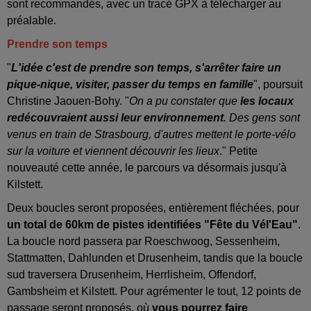
sont recommandés, avec un tracé GPX à télécharger au
préalable.
Prendre son temps
"
L'idée c'est de prendre son temps, s'arrêter faire un
pique-nique, visiter, passer du temps en famille
", poursuit
Christine Jaouen-Bohy. "
On a pu constater que
les locaux
redécouvraient aussi leur environnement
. Des gens sont
venus en train de Strasbourg, d'autres mettent le porte-vélo
sur la voiture et viennent découvrir les lieux
." Petite
nouveauté cette année, le parcours va désormais jusqu'à
Kilstett.
Deux boucles seront proposées, entièrement fléchées, pour
un total de 60km de pistes identifiées "Fête du Vél'Eau"
.
La boucle nord passera par Roeschwoog, Sessenheim,
Stattmatten, Dahlunden et Drusenheim, tandis que la boucle
sud traversera Drusenheim, Herrlisheim, Offendorf,
Gambsheim et Kilstett. Pour agrémenter le tout, 12 points de
passage seront proposés, où
vous pourrez faire