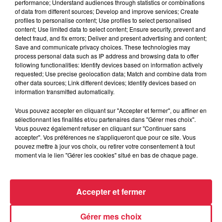
performance; Understand audiences through statistics or combinations
Catherine Trautmann réagit
of data from different sources; Develop and improve services; Create
profiles to personalise content; Use profiles to select personalised
content; Use limited data to select content; Ensure security, prevent and
detect fraud, and fix errors; Deliver and present advertising and content;
Save and communicate privacy choices. These technologies may
6 août 2026
process personal data such as IP address and browsing data to offer
Au zoo de Mulhouse : rencontre
following functionalities: Identify devices based on information actively
avec les flamants rouges
requested; Use precise geolocation data; Match and combine data from
other data sources; Link different devices; Identify devices based on
information transmitted automatically.
Vous pouvez accepter en cliquant sur "Accepter et fermer", ou affiner en
sélectionnant les finalités et/ou partenaires dans "Gérer mes choix".
Vous pouvez également refuser en cliquant sur "Continuer sans
accepter". Vos préférences ne s'appliqueront que pour ce site. Vous
À découvrir également
pouvez mettre à jour vos choix, ou retirer votre consentement à tout
moment via le lien "Gérer les cookies" situé en bas de chaque page.
Accepter et fermer
Gérer mes choix