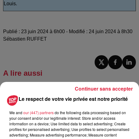
Louis.
Publié : 23 juin 2024 à 6h00 - Modifié : 24 juin 2024 à 8h30
Sébastien RUFFET
A lire aussi
Continuer sans accepter
6 août 2026
À Hoerdt, de l’eau brune sort des
Le respect de votre vie privée est notre priorité
robinets
We and
our (447) partners
do the following data processing based on
your consent and/or our legitimate interest: Store and/or access
information on a device; Use limited data to select advertising; Create
profiles for personalised advertising; Use profiles to select personalised
6 août 2026
advertising; Measure advertising performance; Measure content
Tags antisémites à Strasbourg :