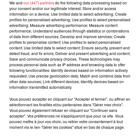
We and
our (447) partners
do the following data processing based on
À découvrir également
your consent and/or our legitimate interest: Store and/or access
information on a device; Use limited data to select advertising; Create
profiles for personalised advertising; Use profiles to select personalised
advertising; Measure advertising performance; Measure content
performance; Understand audiences through statistics or combinations
of data from different sources; Develop and improve services; Create
profiles to personalise content; Use profiles to select personalised
content; Use limited data to select content; Ensure security, prevent and
detect fraud, and fix errors; Deliver and present advertising and content;
Save and communicate privacy choices. These technologies may
process personal data such as IP address and browsing data to offer
following functionalities: Identify devices based on information actively
requested; Use precise geolocation data; Match and combine data from
other data sources; Link different devices; Identify devices based on
information transmitted automatically.
Vous pouvez accepter en cliquant sur "Accepter et fermer", ou affiner en
sélectionnant les finalités et/ou partenaires dans "Gérer mes choix".
Vous pouvez également refuser en cliquant sur "Continuer sans
accepter". Vos préférences ne s'appliqueront que pour ce site. Vous
pouvez mettre à jour vos choix, ou retirer votre consentement à tout
Europa-Park : des précisons sur l’après Euro-
moment via le lien "Gérer les cookies" situé en bas de chaque page.
Mir
Pendant trois décennies, l'Euro-Mir a fait tourner les têtes