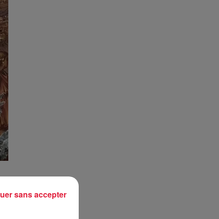
uer sans accepter
t