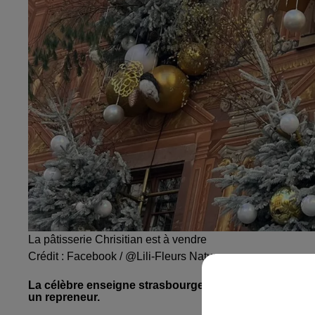
La pâtisserie Chrisitian est à vendre
Crédit :
Facebook / @Lili-Fleurs Nature
La célèbre enseigne strasbourgeoise est à vendre ! Les
un repreneur.