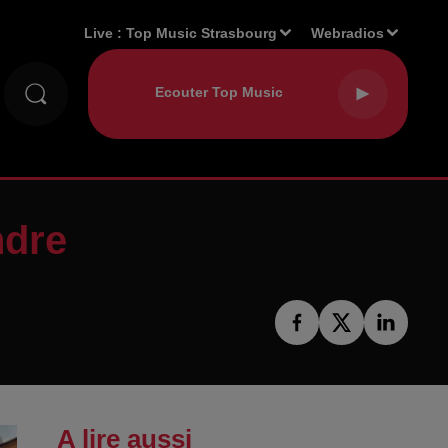
Live :
Top Music Strasbourg
Webradios
ndre
A lire aussi