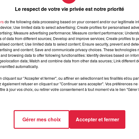
Le respect de votre vie privée est notre priorité
rg. Connue pour ses sublimes décorations sur sa façade de la ru
ernières Nouvelles d'Alsace
. La fille du fondateur historique
ers
do the following data processing based on your consent and/or our legitimate int
te.
Ainsi, la pâtisserie (rue de l'Outre) et la salon de thé (rue
device; Use limited data to select advertising; Create profiles for personalised adver
vertising; Measure advertising performance; Measure content performance; Unders
 le milieu feutré de la gastronomie strasbourgeoise ! Depuis si
ns of data from different sources; Develop and improve services; Create profiles to 
bourgeois.
alised content; Use limited data to select content; Ensure security, prevent and detect
ertising and content; Save and communicate privacy choices. These technologies
and browsing data to offer following functionalities: Identify devices based on infor
eolocation data; Match and combine data from other data sources; Link different de
propriétaires cherchent à trouver un repreneur pour sauver
nsmitted automatically.
salariés.
Ces deux points de vente se trouvent par ailleurs dans
nesco
. Des affaires sur lesquelles devraient lorgner les promote
cliquant sur "Accepter et fermer", ou affiner en sélectionnant les finalités et/ou pa
 également refuser en cliquant sur "Continuer sans accepter". Vos préférences ne 
tre à jour vos choix, ou retirer votre consentement à tout moment via le lien "Gérer 
euvre Notre-Dame
Gérer mes choix
Accepter et fermer
3 à 18h12 Antoine Martin