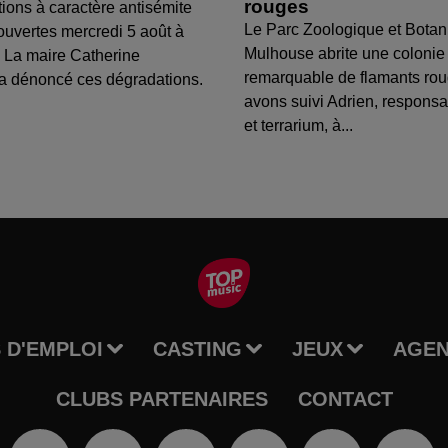
rouges
tions à caractère antisémite
Le Parc Zoologique et Botan
ouvertes mercredi 5 août à
Mulhouse abrite une colonie
 La maire Catherine
remarquable de flamants ro
a dénoncé ces dégradations.
avons suivi Adrien, respons
et terrarium, à...
 D'EMPLOI
CASTING
JEUX
AGE
CLUBS PARTENAIRES
CONTACT