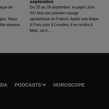
septembre
ique de
Du 25 au 28 septembre, le pape Léon
XIV fera son premier voyage
uges. Nous
apostolique en France. Après une étape
able oiseaux
à Paris puis à Lourdes, il se rendra à
Metz, où il...
NDA
PODCASTS
HOROSCOPE