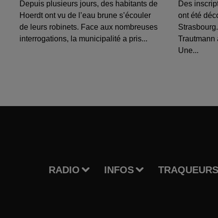
Depuis plusieurs jours, des habitants de
Des inscrip
Hoerdt ont vu de l’eau brune s’écouler
ont été déc
de leurs robinets. Face aux nombreuses
Strasbourg.
interrogations, la municipalité a pris...
Trautmann 
Une...
RADIO
INFOS
TRAQUEURS