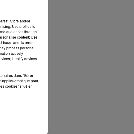
e
erest: Store and/or
tising; Use profiles to
tand audiences through
x
personalise content; Use
 fraud, and fix errors;
 may process personal
mation actively
vices; Identify devices
urs
rtenaires dans "Gérer
s'appliqueront que pour
les cookies" situé en