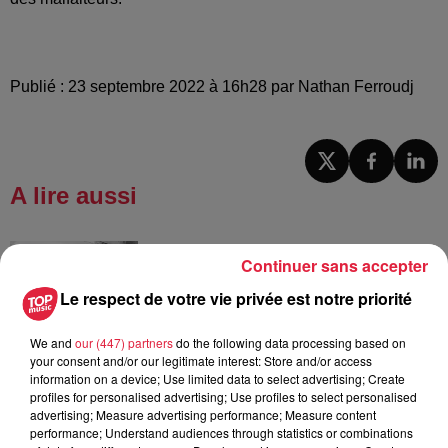
Publié : 23 septembre 2022 à 16h28 par Nathan Ferroudj
A lire aussi
16h00
Continuer sans accepter
À Hoerdt, de l’eau brune sort des
robinets
Le respect de votre vie privée est notre priorité
We and
our (447) partners
do the following data processing based on
your consent and/or our legitimate interest: Store and/or access
information on a device; Use limited data to select advertising; Create
15h54
profiles for personalised advertising; Use profiles to select personalised
Tags antisémites à Strasbourg :
advertising; Measure advertising performance; Measure content
Catherine Trautmann réagit
performance; Understand audiences through statistics or combinations