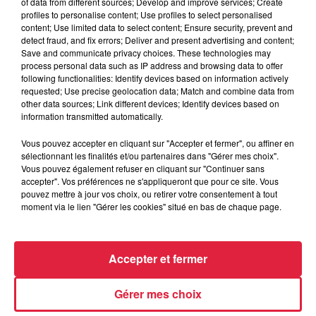
of data from different sources; Develop and improve services; Create
profiles to personalise content; Use profiles to select personalised
content; Use limited data to select content; Ensure security, prevent and
detect fraud, and fix errors; Deliver and present advertising and content;
14h33
Save and communicate privacy choices. These technologies may
Au zoo de Mulhouse : rencontre
process personal data such as IP address and browsing data to offer
avec les flamants rouges
following functionalities: Identify devices based on information actively
requested; Use precise geolocation data; Match and combine data from
other data sources; Link different devices; Identify devices based on
information transmitted automatically.
Vous pouvez accepter en cliquant sur "Accepter et fermer", ou affiner en
sélectionnant les finalités et/ou partenaires dans "Gérer mes choix".
Vous pouvez également refuser en cliquant sur "Continuer sans
À découvrir également
accepter". Vos préférences ne s'appliqueront que pour ce site. Vous
pouvez mettre à jour vos choix, ou retirer votre consentement à tout
moment via le lien "Gérer les cookies" situé en bas de chaque page.
Accepter et fermer
Gérer mes choix