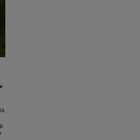
s
ée
là
g.
e