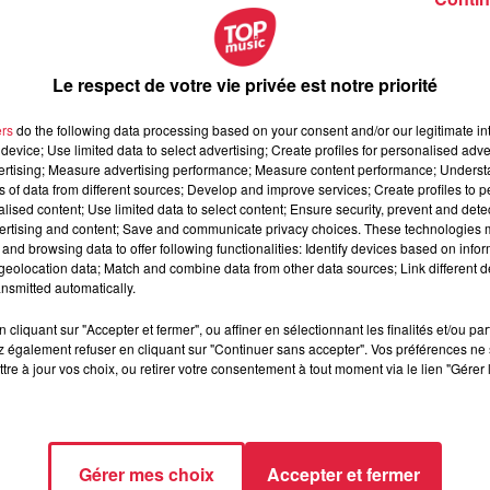
Le respect de votre vie privée est notre priorité
ers
do the following data processing based on your consent and/or our legitimate int
device; Use limited data to select advertising; Create profiles for personalised adver
vertising; Measure advertising performance; Measure content performance; Unders
ns of data from different sources; Develop and improve services; Create profiles to 
alised content; Use limited data to select content; Ensure security, prevent and detect
ertising and content; Save and communicate privacy choices. These technologies
and browsing data to offer following functionalities: Identify devices based on infor
eolocation data; Match and combine data from other data sources; Link different de
nsmitted automatically.
cliquant sur "Accepter et fermer", ou affiner en sélectionnant les finalités et/ou pa
 également refuser en cliquant sur "Continuer sans accepter". Vos préférences ne 
tre à jour vos choix, ou retirer votre consentement à tout moment via le lien "Gérer 
e rose, François Muller
Gérer mes choix
Accepter et fermer