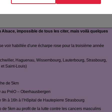
lsace, impossible de tous les citer, mais voilà quelques
 se voir habillée d'une écharpe rose pour la troisième année
Bischwiller, Haguenau, Wissembourg, Lauterbourg, Strasbourg,
 et Saint-Louis)
rche de 5km
h30 au PréO – Oberhausbergen
de 9h à 16h à l’Hôpital de Hautepierre Strasbourg
de 5km au profit de la lutte contre les cancers masculins