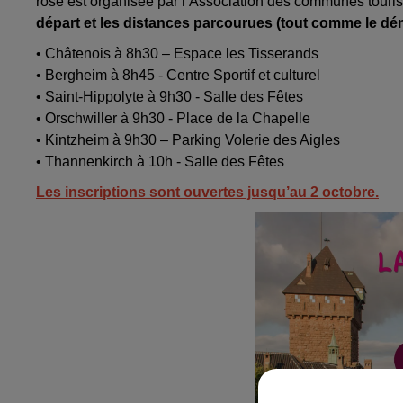
rose est organisée par l’Association des communes touri
départ et les distances parcourues (tout comme le déni
• Châtenois à 8h30 – Espace les Tisserands
• Bergheim à 8h45 - Centre Sportif et culturel
• Saint-Hippolyte à 9h30 - Salle des Fêtes
• Orschwiller à 9h30 - Place de la Chapelle
• Kintzheim à 9h30 – Parking Volerie des Aigles
• Thannenkirch à 10h - Salle des Fêtes
Les inscriptions sont ouvertes jusqu’au 2 octobre.