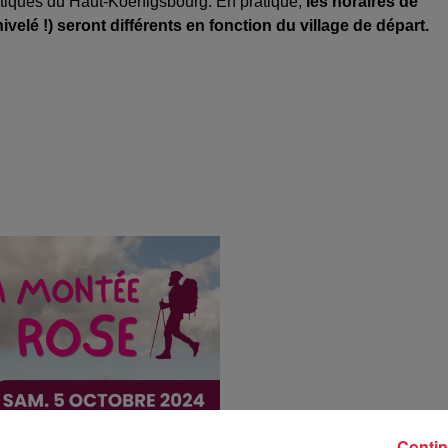
stiques du Haut-Koenigsbourg. En pratique,
les horaires de
velé !) seront différents en fonction du village de départ.
Contin