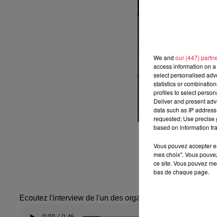
We and
our (447) partn
access information on a 
select personalised ad
statistics or combinatio
profiles to select person
Deliver and present adv
data such as IP address 
requested; Use precise g
based on information tra
Vous pouvez accepter en 
mes choix". Vous pouvez
ce site. Vous pouvez met
bas de chaque page.
Ecoutez l'interview de l'un des organisateurs de la Monté