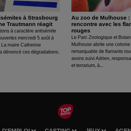
isémites à Strasbourg
Au zoo de Mulhouse :
ine Trautmann réagit
rencontre avec les fl
rouges
tions à caractère antisémite
Le Parc Zoologique et Botan
ouvertes mercredi 5 août à
Mulhouse abrite une colonie
 La maire Catherine
remarquable de flamants ro
a dénoncé ces dégradations.
avons suivi Adrien, respons
et terrarium, à...
 D'EMPLOI
CASTING
JEUX
AGE