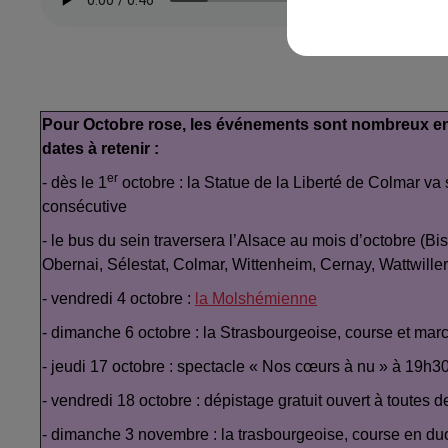
Pour Octobre rose, les événements sont nombreux en A
dates à retenir :
er
- dès le 1
octobre : la Statue de la Liberté de Colmar va
consécutive
- le bus du sein traversera l’Alsace au mois d’octobre (
Obernai, Sélestat, Colmar, Wittenheim, Cernay, Wattwiller
- vendredi 4 octobre :
la Molshémienne
- dimanche 6 octobre : la Strasbourgeoise, course et ma
- jeudi 17 octobre : spectacle « Nos cœurs à nu » à 19
- vendredi 18 octobre : dépistage gratuit ouvert à toutes 
- dimanche 3 novembre : la trasbourgeoise, course en duo 