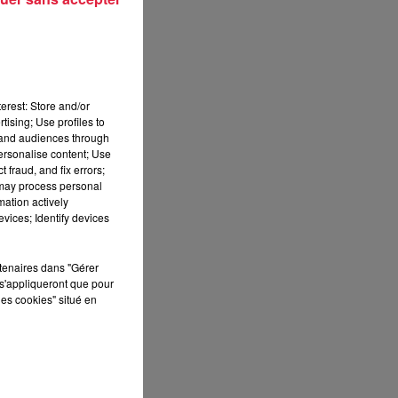
erest: Store and/or
tising; Use profiles to
tand audiences through
personalise content; Use
 fraud, and fix errors;
 may process personal
mation actively
vices; Identify devices
rtenaires dans "Gérer
s'appliqueront que pour
les cookies" situé en