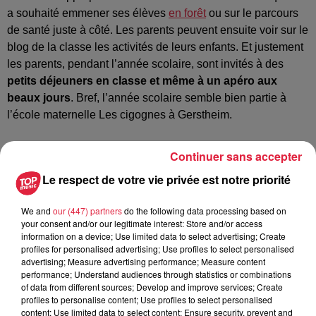
a souhaité emmener ses élèves
en forêt
ou sur le parcours
de santé juste à côté. Les parents peuvent ensuite voir sur le
blog de la classe les activités de leurs enfants. Et justement
les parents, pendant l’année scolaire, sont invités à des
petits déjeuners en classe et même à un apéro aux
beaux jours
. Bref, l’année scolaire semble bien partie à
l’école maternelle Les cigognes à Gerstheim.
Ecoutez l'interview de Julie Braun
Continuer sans accepter
Le respect de votre vie privée est notre priorité
We and
our (447) partners
do the following data processing based on
your consent and/or our legitimate interest: Store and/or access
information on a device; Use limited data to select advertising; Create
Et découvrez ici
le calendrier des vacances scolaires
profiles for personalised advertising; Use profiles to select personalised
des petits alsaciens.
advertising; Measure advertising performance; Measure content
performance; Understand audiences through statistics or combinations
of data from different sources; Develop and improve services; Create
Publié : 30 août 2024 à 14h54 - Modifié : 30 octobre 2025 à
profiles to personalise content; Use profiles to select personalised
content; Use limited data to select content; Ensure security, prevent and
16h48 Celine Rinckel