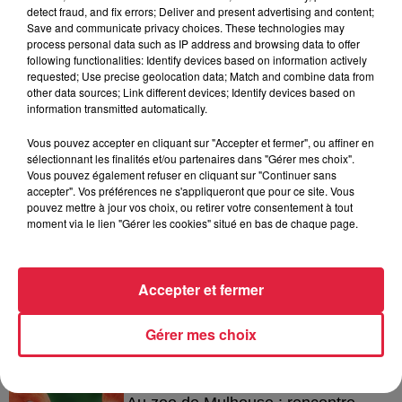
detect fraud, and fix errors; Deliver and present advertising and content;
Save and communicate privacy choices. These technologies may
process personal data such as IP address and browsing data to offer
following functionalities: Identify devices based on information actively
requested; Use precise geolocation data; Match and combine data from
A lire aussi
other data sources; Link different devices; Identify devices based on
information transmitted automatically.
Vous pouvez accepter en cliquant sur "Accepter et fermer", ou affiner en
6 août 2026
sélectionnant les finalités et/ou partenaires dans "Gérer mes choix".
À Hoerdt, de l’eau brune sort des
Vous pouvez également refuser en cliquant sur "Continuer sans
robinets
accepter". Vos préférences ne s'appliqueront que pour ce site. Vous
pouvez mettre à jour vos choix, ou retirer votre consentement à tout
moment via le lien "Gérer les cookies" situé en bas de chaque page.
6 août 2026
Tags antisémites à Strasbourg :
Accepter et fermer
Catherine Trautmann réagit
Gérer mes choix
6 août 2026