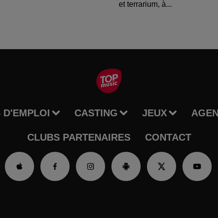
et terrarium, à...
 D'EMPLOI
CASTING
JEUX
AGE
CLUBS PARTENAIRES
CONTACT