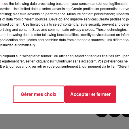
ers
do the following data processing based on your consent and/or our legitimate int
device; Use limited data to select advertising; Create profiles for personalised adver
vertising; Measure advertising performance; Measure content performance; Unders
estination.
ns of data from different sources; Develop and improve services; Create profiles to 
alised content; Use limited data to select content; Ensure security, prevent and detect
ne préférence pour les Vosges (25%), le Haut-Rhin (19,4%) et le
ertising and content; Save and communicate privacy choices. These technologies
and browsing data to offer following functionalities: Identify devices based on infor
e 3,3% des préférences.
eolocation data; Match and combine data from other data sources; Link different de
 56€ par jour
.
nsmitted automatically.
de retombées), le Bas-Rhin 253 000 (14.2M€)
cliquant sur "Accepter et fermer", ou affiner en sélectionnant les finalités et/ou pa
 également refuser en cliquant sur "Continuer sans accepter". Vos préférences ne 
es immatriculations en 2021
, un record !
tre à jour vos choix, ou retirer votre consentement à tout moment via le lien "Gérer 
, un véritable boom !
Gérer mes choix
Accepter et fermer