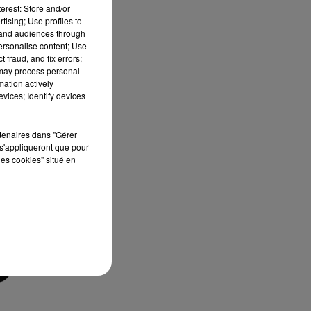
erest: Store and/or
tising; Use profiles to
tand audiences through
personalise content; Use
 fraud, and fix errors;
 may process personal
mation actively
vices; Identify devices
rtenaires dans "Gérer
s'appliqueront que pour
les cookies" situé en