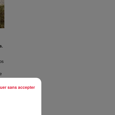
s.
mps
ne
es
uer sans accepter
a