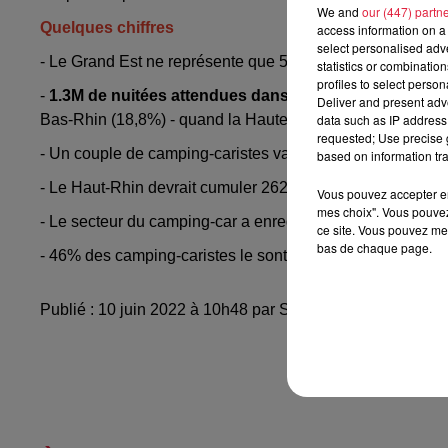
We and
our (447) partn
Quelques chiffres
access information on a 
select personalised ad
- Le Grand Est ne représente que 5,5% des intentions de d
statistics or combinatio
profiles to select person
-
1.3M de nuitées attendues dans le Grand Est
, avec u
Deliver and present adv
data such as IP address 
Bas-Rhin (18,8%) - quand la Haute-Marne ne regroupe qu
requested; Use precise g
- Un couple de camping-caristes va dépenser
en moyenne
based on information tra
- Le Haut-Rhin devrait cumuler 262 000 nuitées (14.6M€ 
Vous pouvez accepter en 
mes choix". Vous pouvez
- Le secteur du camping-car a enregistré
100 000 nouvell
ce site. Vous pouvez met
bas de chaque page.
- 46% des camping-caristes le sont depuis moins de 5 ans
Publié : 10 juin 2022 à 10h48 par Sebastien Ruffet