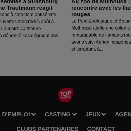
isémites à Strasbourg
Au zoo de Mulhouse :
ine Trautmann réagit
rencontre avec les fl
rouges
tions à caractère antisémite
Le Parc Zoologique et Botan
ouvertes mercredi 5 août à
Mulhouse abrite une colonie
 La maire Catherine
remarquable de flamants ro
a dénoncé ces dégradations.
avons suivi Adrien, respons
et terrarium, à...
 D'EMPLOI
CASTING
JEUX
AGE
CLUBS PARTENAIRES
CONTACT