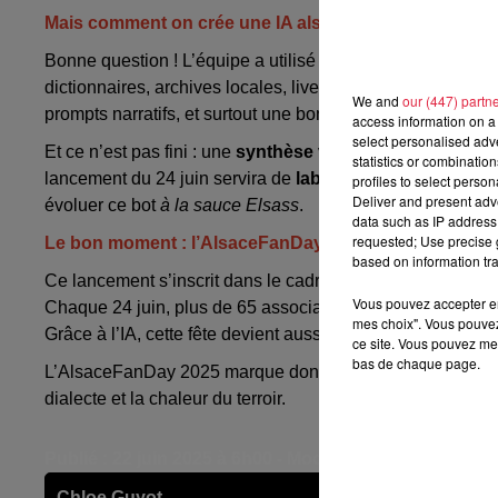
Mais comment on crée une IA alsacienne ?
Bonne question ! L’équipe a utilisé un
modèle IA nourri
dictionnaires, archives locales, lives, reportages,… Bref
We and
our (447) partn
prompts narratifs, et surtout une bonne dose de passion.
access information on a 
select personalised ad
Et ce n’est pas fini : une
synthèse vocale avec accent a
statistics or combinatio
lancement du 24 juin servira de
laboratoire interactif
: ch
profiles to select person
Deliver and present adv
évoluer ce bot
à la sauce Elsass
.
data such as IP address 
requested; Use precise g
Le bon moment : l’AlsaceFanDay 2025 comme rampe 
based on information tra
Ce lancement s’inscrit dans le cadre de l’
AlsaceFanDay
Vous pouvez accepter en 
Chaque 24 juin, plus de 65 associations, restos, institutio
mes choix". Vous pouvez
Grâce à l’IA, cette fête devient aussi digitale, disponible
2
ce site. Vous pouvez met
bas de chaque page.
L’AlsaceFanDay 2025 marque donc le début d’une nouvelle 
dialecte et la chaleur du terroir.
Publié : 22 juin 2025 à 6h00 - Modifié : 24 juin 2025 à 
Chloe Guyot