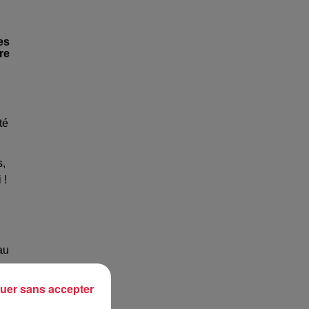
es
re
té
s,
 !
au
uer sans accepter