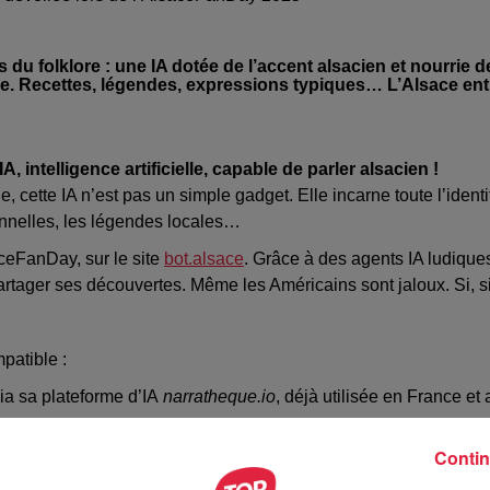
du folklore : une IA dotée de l’accent alsacien et nourrie d
sace. Recettes, légendes, expressions typiques… L’Alsace ent
IA, intelligence artificielle, capable de parler alsacien !
cette IA n’est pas un simple gadget. Elle incarne toute l’identi
ionnelles, les légendes locales…
aceFanDay, sur le site
bot.alsace
. Grâce à des agents IA ludique
artager ses découvertes. Même les Américains sont jaloux. Si, si
patible :
ia sa plateforme d’IA
narratheque.io
, déjà utilisée en France et 
 la base de données avec les histoires d’Alsaciens expatriés.
Contin
es initiatives alsaciennes aux quatre coins du monde.