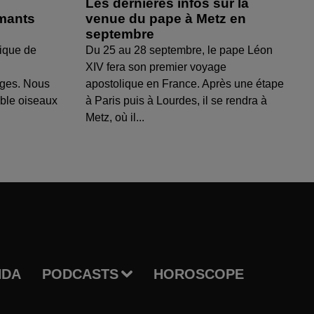
Les dernières infos sur la
amants
venue du pape à Metz en
septembre
ique de
Du 25 au 28 septembre, le pape Léon
XIV fera son premier voyage
uges. Nous
apostolique en France. Après une étape
able oiseaux
à Paris puis à Lourdes, il se rendra à
Metz, où il...
NDA
PODCASTS
HOROSCOPE