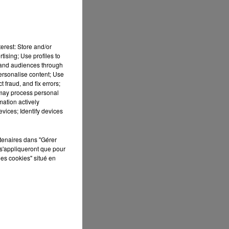
erest: Store and/or
tising; Use profiles to
tand audiences through
e
personalise content; Use
re
 fraud, and fix errors;
 may process personal
mation actively
vices; Identify devices
8.
rtenaires dans "Gérer
s'appliqueront que pour
les cookies" situé en