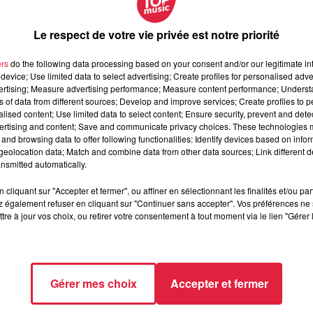
Le respect de votre vie privée est notre priorité
 manuellement
avec un corpus massif de documents locaux :
, un entraînement sur-mesure. Côté technique, ça parle Python,
ers
do the following data processing based on your consent and/or our legitimate int
device; Use limited data to select advertising; Create profiles for personalised adver
vertising; Measure advertising performance; Measure content performance; Unders
lsacien
est déjà en préparation pour
l’automne 2025
. D’ici là, l
ns of data from different sources; Develop and improve services; Create profiles to 
aque utilisateur pourra tester, suggérer des améliorations, et fai
alised content; Use limited data to select content; Ensure security, prevent and detect
ertising and content; Save and communicate privacy choices. These technologies
and browsing data to offer following functionalities: Identify devices based on infor
eolocation data; Match and combine data from other data sources; Link different de
de lancement
nsmitted automatically.
, grand rendez-vous des Alsaciens du monde entier, créé en 201
cliquant sur "Accepter et fermer", ou affiner en sélectionnant les finalités et/ou pa
ns et particuliers fêtent ensemble leur attachement à la région.
 également refuser en cliquant sur "Continuer sans accepter". Vos préférences ne 
4h/24, tous fuseaux confondus
.
tre à jour vos choix, ou retirer votre consentement à tout moment via le lien "Gérer 
ère : celle où notre culture cause IA… avec tout le sel du
Gérer mes choix
Accepter et fermer
13h38