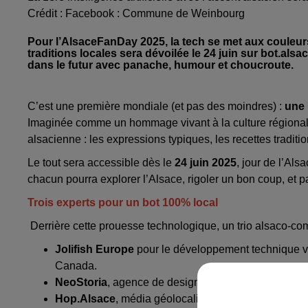
Crédit :
Facebook : Commune de Weinbourg
Pour l’AlsaceFanDay 2025, la tech se met aux couleurs 
traditions locales sera dévoilée le 24 juin sur bot.al
dans le futur avec panache, humour et choucroute.
C’est une première mondiale (et pas des moindres) :
une 
Imaginée comme un hommage vivant à la culture régionale, 
alsacienne :
les expressions typiques, les recettes tradit
Le tout sera accessible dès le
24 juin 2025
, jour de l’Als
chacun pourra explorer l’Alsace, rigoler un bon coup, et p
Trois experts pour un bot 100% local
Derrière cette prouesse technologique, un trio alsaco-com
Jolifish Europe
pour le développement technique v
Canada.
NeoStoria
, agence de design narratif, qui a enrichi
Hop.Alsace
, média géolocalisé, qui fait rayonner l