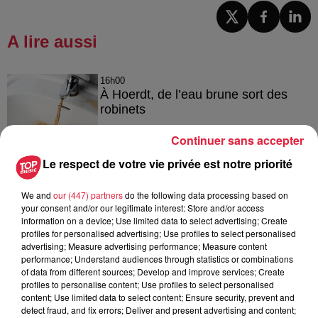
A lire aussi
16h00
À Hoerdt, de l’eau brune sort des
robinets
Continuer sans accepter
Le respect de votre vie privée est notre priorité
15h54
Tags antisémites à Strasbourg :
We and
our (447) partners
do the following data processing based on
Catherine Trautmann réagit
your consent and/or our legitimate interest: Store and/or access
information on a device; Use limited data to select advertising; Create
profiles for personalised advertising; Use profiles to select personalised
advertising; Measure advertising performance; Measure content
performance; Understand audiences through statistics or combinations
14h33
of data from different sources; Develop and improve services; Create
Au zoo de Mulhouse : rencontre
profiles to personalise content; Use profiles to select personalised
content; Use limited data to select content; Ensure security, prevent and
avec les flamants rouges
detect fraud, and fix errors; Deliver and present advertising and content;