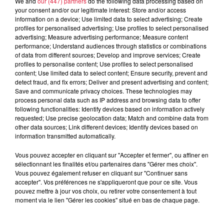
We and
our (447) partners
do the following data processing based on
animera la Piscine, tandis qu'un week-end street art sera
your consent and/or our legitimate interest: Store and/or access
proposé début février avec l'association Le Mur. On peut y
information on a device; Use limited data to select advertising; Create
profiles for personalised advertising; Use profiles to select personalised
ajouter la
soirée St-Valentin ou encore les soirées
advertising; Measure advertising performance; Measure content
lampe-torche
qui promettent de belles émotions.
performance; Understand audiences through statistics or combinations
of data from different sources; Develop and improve services; Create
......................................................
profiles to personalise content; Use profiles to select personalised
content; Use limited data to select content; Ensure security, prevent and
A lire également :
detect fraud, and fix errors; Deliver and present advertising and content;
Save and communicate privacy choices. These technologies may
A Colmar pour se marrer
process personal data such as IP address and browsing data to offer
following functionalities: Identify devices based on information actively
Le Noël très instagrammable de Colmar
requested; Use precise geolocation data; Match and combine data from
other data sources; Link different devices; Identify devices based on
information transmitted automatically.
Publié : 11 novembre 2023 à 6h30 - Modifié : 30 octobre
2025 à 16h48 Sébastien RUFFET
Vous pouvez accepter en cliquant sur "Accepter et fermer", ou affiner en
sélectionnant les finalités et/ou partenaires dans "Gérer mes choix".
Vous pouvez également refuser en cliquant sur "Continuer sans
accepter". Vos préférences ne s'appliqueront que pour ce site. Vous
pouvez mettre à jour vos choix, ou retirer votre consentement à tout
moment via le lien "Gérer les cookies" situé en bas de chaque page.
A lire aussi