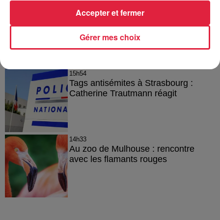
16h00
Accepter et fermer
À Hoerdt, de l’eau brune sort des
robinets
Gérer mes choix
15h54
Tags antisémites à Strasbourg :
Catherine Trautmann réagit
14h33
Au zoo de Mulhouse : rencontre
avec les flamants rouges