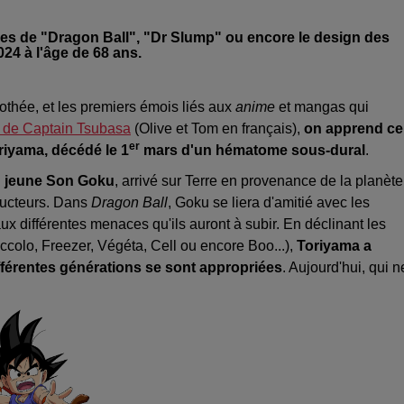
ures de "Dragon Ball", "Dr Slump" ou encore le design des
24 à l'âge de 68 ans.
othée, et les premiers émois liés aux
anime
et mangas qui
n de Captain Tsubasa
(Olive et Tom en français),
on apprend ce
er
riyama, décédé le 1
mars d'un hématome sous-dural
.
du jeune Son Goku
, arrivé sur Terre en provenance de la planète
ructeurs. Dans
Dragon Ball
, Goku se liera d'amitié avec les
aux différentes menaces qu'ils auront à subir. En déclinant les
ccolo, Freezer, Végéta, Cell ou encore Boo...),
Toriyama a
ifférentes générations se sont appropriées
. Aujourd'hui, qui n