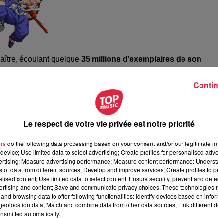
aître, écoulant quelque
35 millions d'exemplaires de son
ù les situations absurdes se succèdent, faisant de lui l'un des
 considéré comme le père du manga moderne.
Contin
nt à
près de 300 millions d'exemplaires
, en étant aussi porté à
encore en cours, et devraient tout de même sortir d'ici la fin de
Le respect de votre vie privée est notre priorité
agiques ne pourront rien y faire. Akira Toriyama ne reviendra pas.
ers
do the following data processing based on your consent and/or our legitimate int
device; Use limited data to select advertising; Create profiles for personalised adver
vertising; Measure advertising performance; Measure content performance; Unders
ns of data from different sources; Develop and improve services; Create profiles to 
alised content; Use limited data to select content; Ensure security, prevent and detect
ertising and content; Save and communicate privacy choices. These technologies
and browsing data to offer following functionalities: Identify devices based on infor
eolocation data; Match and combine data from other data sources; Link different de
nsmitted automatically.