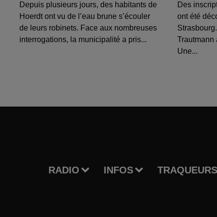
Depuis plusieurs jours, des habitants de
Des inscrip
Hoerdt ont vu de l’eau brune s’écouler
ont été déc
de leurs robinets. Face aux nombreuses
Strasbourg.
interrogations, la municipalité a pris...
Trautmann 
Une...
RADIO
INFOS
TRAQUEURS