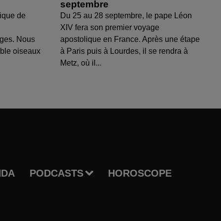
septembre
ique de
Du 25 au 28 septembre, le pape Léon
XIV fera son premier voyage
uges. Nous
apostolique en France. Après une étape
able oiseaux
à Paris puis à Lourdes, il se rendra à
Metz, où il...
NDA
PODCASTS
HOROSCOPE