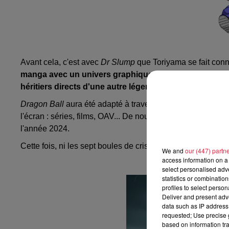
Avant cela, c'est avec
Dr Slump
que Toriyama se fait conn
manga avec un univers graphique déjà bien identifié,
o
héritiers directs d'une autre légende, Osamu Tezuka
,
Dragon Ball
aura été adapté à travers le monde, s'écoula
l'écran : séries, films, OAV... De nouveaux projets étaient 
l'année 2024.
Cette fois, ni les sept boules de cristal, ni les haricots m
We and
our (447) partn
access information on a 
select personalised ad
statistics or combinatio
profiles to select person
Deliver and present adv
data such as IP address 
requested; Use precise g
based on information tra