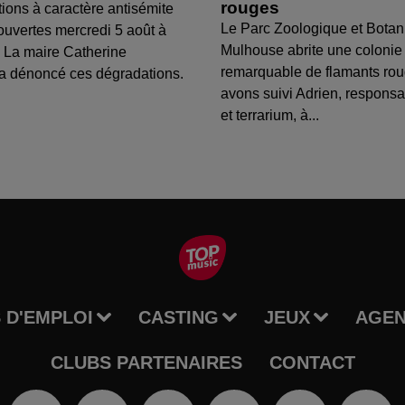
rouges
tions à caractère antisémite
Le Parc Zoologique et Botan
ouvertes mercredi 5 août à
Mulhouse abrite une colonie
 La maire Catherine
remarquable de flamants ro
a dénoncé ces dégradations.
avons suivi Adrien, respons
et terrarium, à...
 D'EMPLOI
CASTING
JEUX
AGE
CLUBS PARTENAIRES
CONTACT