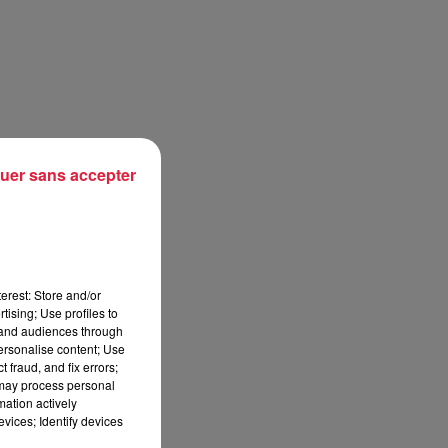
uer sans accepter
erest: Store and/or
tising; Use profiles to
tand audiences through
personalise content; Use
 fraud, and fix errors;
 may process personal
mation actively
vices; Identify devices