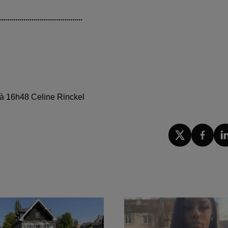
.........................................
5 à 16h48 Celine Rinckel