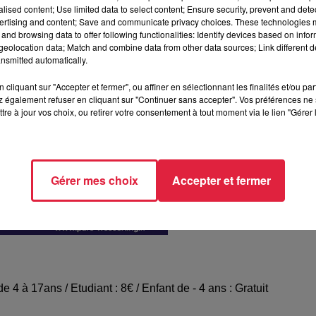
alised content; Use limited data to select content; Ensure security, prevent and detect
ertising and content; Save and communicate privacy choices. These technologies
and browsing data to offer following functionalities: Identify devices based on infor
eolocation data; Match and combine data from other data sources; Link different de
nsmitted automatically.
cliquant sur "Accepter et fermer", ou affiner en sélectionnant les finalités et/ou pa
 également refuser en cliquant sur "Continuer sans accepter". Vos préférences ne 
tre à jour vos choix, ou retirer votre consentement à tout moment via le lien "Gérer 
Gérer mes choix
Accepter et fermer
de 4 à 17ans / Etudiant : 8€ / Enfant de - 4 ans : Gratuit