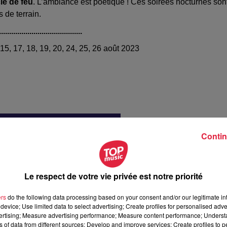
le de feu
. L’ambiance est poétique ! Ces soirées nocturnes son
 de terrain.
.........................................
, 15, 17, 18, 19, 20, 24, 25, 26 août 2023
Contin
Le respect de votre vie privée est notre priorité
ers
do the following data processing based on your consent and/or our legitimate int
device; Use limited data to select advertising; Create profiles for personalised adver
vertising; Measure advertising performance; Measure content performance; Unders
ns of data from different sources; Develop and improve services; Create profiles to 