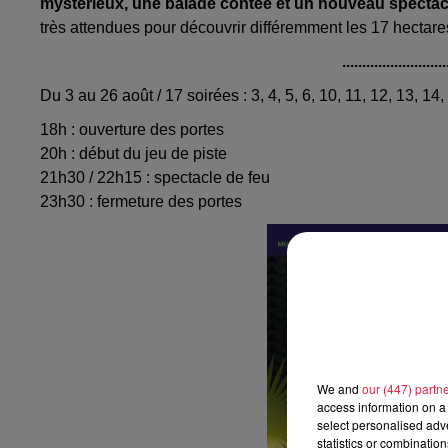
mystérieux, une balade contée et un nouveau spectac
très attendues pour découvrir différemment les 17 hectares
..........................
Du 3 au 26 août / 17 soirées : 3, 4, 5, 6, 10, 11, 12, 13, 14
18h : ouverture des portes
20h : début du jeu de piste
21h30 / 22h15 : spectacle de feu
23h30 : fermeture des portes
We and
our (447) partn
access information on a 
select personalised ad
statistics or combinatio