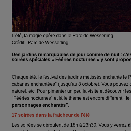
L'été, la magie opère dans le Parc de Wesserling
Crédit :
Parc de Wesserling
Des jardins remarquables de jour comme de nuit : c’e
soirées spéciales « Fééries nocturnes » y sont propos
Chaque été, le festival des jardins métissés enchante le 
cabanes enchantées" (jusqu’au 8 octobre). Vous pouvez dé
naturel, etc. Pour pimenter un peu la visite et découvrir 
"Fééries nocturnes" et là le thème est encore différent :
le
personnages enchantés".
17 soirées dans la fraicheur de l’été
Les soirées se déroulent de 18h à 23h30. Vous y verrez
d