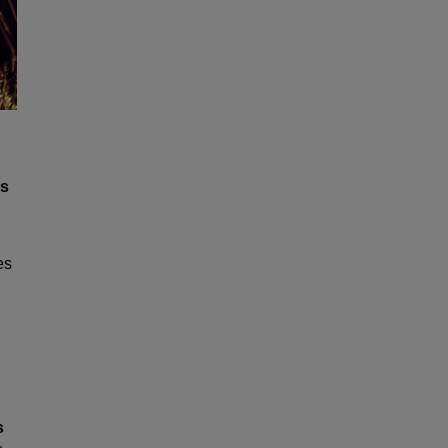
es
es
s