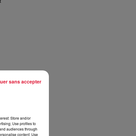
t
uer sans accepter
erest: Store and/or
tising; Use profiles to
tand audiences through
personalise content; Use