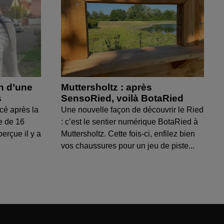
on d’une
Muttersholtz : après
s
SensoRied, voilà BotaRied
cé après la
Une nouvelle façon de découvrir le Ried
e de 16
: c’est le sentier numérique BotaRied à
perçue il y a
Muttersholtz. Cette fois-ci, enfilez bien
vos chaussures pour un jeu de piste...