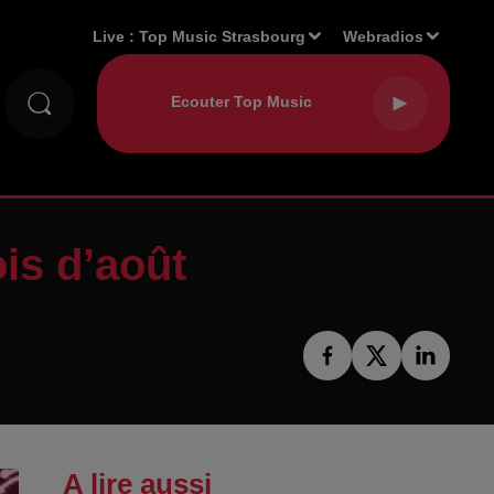
Live :
Top Music Strasbourg
Webradios
is d’août
A lire aussi