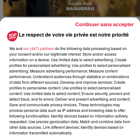
Jour 4 : Haguenau - Roppenheim The Style Outlets :
Continuer sans accepter
5h54 de marche / 26 kms
Le respect de votre vie privée est notre priorité
Départ de Haguenau Crédit Mutuel Saint-Arbogast
We and
our (447) partners
do the following data processing based on
à 8h45
direction
Schirrhein
your consent and/or our legitimate interest: Store and/or access
arrivée Schirrhein -
on passe par la caisse crédit
information on a device; Use limited data to select advertising; Create
mutuel 77 rue principale Schirrhein
: 2h18 min de
profiles for personalised advertising; Use profiles to select personalised
advertising; Measure advertising performance; Measure content
marche, 5,8 kms (arrivée vers 11h)
performance; Understand audiences through statistics or combinations
Schirrhein -
Schirrhoffen
-
Caisse Credit Mutuel de
of data from different sources; Develop and improve services; Create
Soufflenheim
1h15 de marche
(arrivée vers 12h15-
profiles to personalise content; Use profiles to select personalised
content; Use limited data to select content; Ensure security, prevent and
30)
-
PAUSE DEJ
detect fraud, and fix errors; Deliver and present advertising and content;
Départ de Soufflenheim vers 14h
direction caisse du
Save and communicate privacy choices. These technologies may
crédit mutuel Roeschwoog
via
Rountzenheim
:
process personal data such as IP address and browsing data to offer
following functionalities: Identify devices based on information actively
1h20 de marche, (arrivée vers 15h30)
requested; Use precise geolocation data; Match and combine data from
Roeschwoog direction Roppenheim The Style
other data sources; Link different devices; Identify devices based on
Outlets
(via la D136, on passe devant Neuhaeusel)
:
information transmitted automatically.
1h13 de marche ;
arrivée prévue vers 16h45.