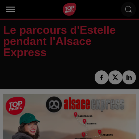
Le parcours d'Estelle
pendant l'Alsace
Express